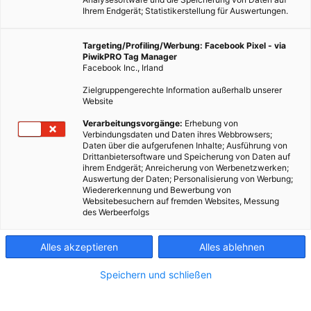
Ihrem Endgerät; Statistikerstellung für Auswertungen.
Targeting/Profiling/Werbung: Facebook Pixel - via
PiwikPRO Tag Manager
Facebook Inc., Irland
Zielgruppengerechte Information außerhalb unserer
Website
MOBILITÄT
Verarbeitungsvorgänge:
Erhebung von
Verbindungsdaten und Daten ihres Webbrowsers;
Profis am Wort: E-Faltrad Vello
Daten über die aufgerufenen Inhalte; Ausführung von
Drittanbietersoftware und Speicherung von Daten auf
24. MÄRZ 2017
VON
ENERGIELEBEN REDAKTION
ihrem Endgerät; Anreicherung von Werbenetzwerken;
Auswertung der Daten; Personalisierung von Werbung;
Valentin Vodev über seine Idee, die den Nerv der Zeit traf.
Wiedererkennung und Bewerbung von
Websitebesuchern auf fremden Websites, Messung
des Werbeerfolgs
BEITRAG ANSEHEN
Alles akzeptieren
Alles ablehnen
TEILEN
Speichern und schließen