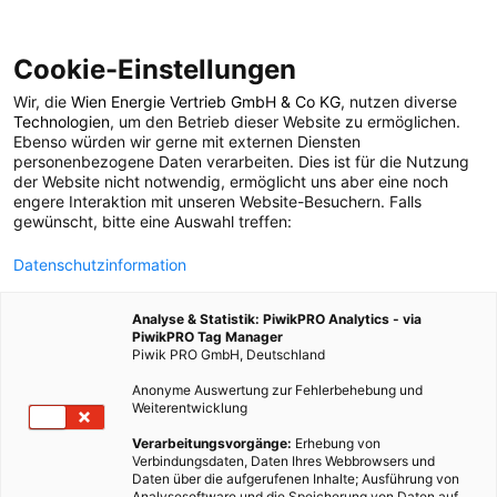
Cookie-Einstellungen
Wir, die
Wien Energie Vertrieb GmbH & Co KG
, nutzen diverse
POSTS BY TAG
Technologien
, um den Betrieb dieser Website zu ermöglichen.
Ebenso würden wir gerne mit externen Diensten
Verein respect
personenbezogene Daten verarbeiten. Dies ist für die Nutzung
der Website nicht notwendig, ermöglicht uns aber eine noch
engere Interaktion mit unseren Website-Besuchern. Falls
gewünscht, bitte eine Auswahl treffen:
1 BEITRAG
Datenschutzinformation
Analyse & Statistik: PiwikPRO Analytics - via
PiwikPRO Tag Manager
Piwik PRO GmbH, Deutschland
Anonyme Auswertung zur Fehlerbehebung und
Weiterentwicklung
Verarbeitungsvorgänge:
Erhebung von
Verbindungsdaten, Daten Ihres Webbrowsers und
Daten über die aufgerufenen Inhalte; Ausführung von
Analysesoftware und die Speicherung von Daten auf