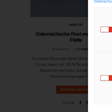
Datenschut
MOBILITÄT
Österreichische Post erweitert E-
Flotte
26. MAI 2026
VON
ENERGIELEBEN
Die neuen Fahrzeuge sparen jährlich rund 189 T
CO₂ ein, laden mit 100 % Ökostrom und werde
Standorten betrieben, die bereits über groß
Photovoltaikanlagen verfügen.
BEITRAG ANSEHEN
TEILEN