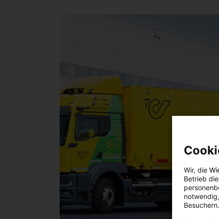
Cooki
Wir, die
Wi
Betrieb di
personenbe
notwendig,
Besuchern.