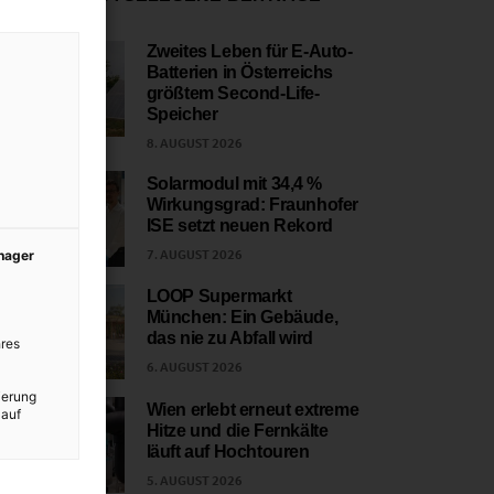
Zweites Leben für E-Auto-
Batterien in Österreichs
1
größtem Second-Life-
Speicher
8. AUGUST 2026
Solarmodul mit 34,4 %
Wirkungsgrad: Fraunhofer
2
ISE setzt neuen Rekord
7. AUGUST 2026
anager
LOOP Supermarkt
München: Ein Gebäude,
3
das nie zu Abfall wird
res
6. AUGUST 2026
ierung
Wien erlebt erneut extreme
 auf
Hitze und die Fernkälte
4
läuft auf Hochtouren
5. AUGUST 2026