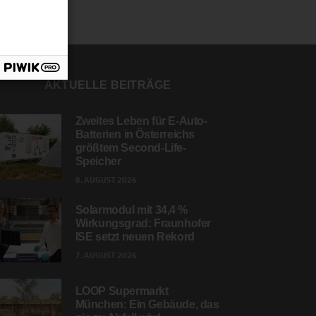
AKTUELLE BEITRÄGE
Zweites Leben für E-Auto-
Batterien in Österreichs
größtem Second-Life-
Speicher
8. AUGUST 2026
Solarmodul mit 34,4 %
Wirkungsgrad: Fraunhofer
ISE setzt neuen Rekord
7. AUGUST 2026
LOOP Supermarkt
München: Ein Gebäude, das