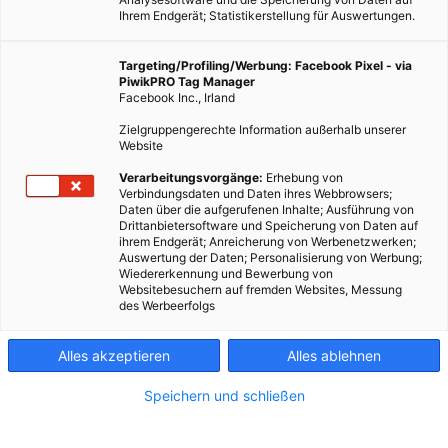
Ihrem Endgerät; Statistikerstellung für Auswertungen.
Targeting/Profiling/Werbung: Facebook Pixel - via
PiwikPRO Tag Manager
Facebook Inc., Irland
Zielgruppengerechte Information außerhalb unserer
Website
Verarbeitungsvorgänge:
Erhebung von
Verbindungsdaten und Daten ihres Webbrowsers;
Die neuen Fahrzeuge sparen jährlich rund 189 Tonnen CO₂
Daten über die aufgerufenen Inhalte; Ausführung von
ein, laden mit 100 % Ökostrom und werden an Standorten
Drittanbietersoftware und Speicherung von Daten auf
ihrem Endgerät; Anreicherung von Werbenetzwerken;
betrieben, die bereits über große Photovoltaikanlagen
Auswertung der Daten; Personalisierung von Werbung;
verfügen.
Wiedererkennung und Bewerbung von
Websitebesuchern auf fremden Websites, Messung
des Werbeerfolgs
Die Österreichische Post macht beim Umstieg auf
emissionsärmere Logistik den nächsten Schritt: Vier neue
Alles akzeptieren
Alles ablehnen
elektrische LKW von MAN gehen in Betrieb. Zwei davon
erstmals in der Steiermark und in Tirol. Damit wächst die
Speichern und schließen
E‑Schwerfahrzeugflotte weiter, und die Post setzt ein
deutliches Zeichen, dass Elektromobilität nicht nur in der