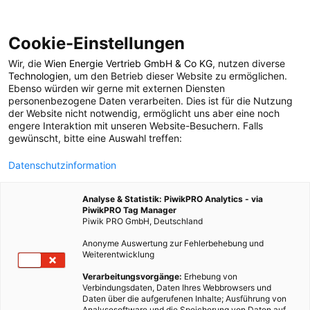
Cookie-Einstellungen
Wir, die
Wien Energie Vertrieb GmbH & Co KG
, nutzen diverse
MOBILITÄT
Technologien
, um den Betrieb dieser Website zu ermöglichen.
Ebenso würden wir gerne mit externen Diensten
Österreichische Post
personenbezogene Daten verarbeiten. Dies ist für die Nutzung
der Website nicht notwendig, ermöglicht uns aber eine noch
engere Interaktion mit unseren Website-Besuchern. Falls
erweitert E-LKW Flotte
gewünscht, bitte eine Auswahl treffen:
Datenschutzinformation
26. MAI 2026
3 MINUTEN LESEZEIT
Analyse & Statistik: PiwikPRO Analytics - via
PiwikPRO Tag Manager
Piwik PRO GmbH, Deutschland
Anonyme Auswertung zur Fehlerbehebung und
Weiterentwicklung
Verarbeitungsvorgänge:
Erhebung von
Verbindungsdaten, Daten Ihres Webbrowsers und
Daten über die aufgerufenen Inhalte; Ausführung von
Analysesoftware und die Speicherung von Daten auf