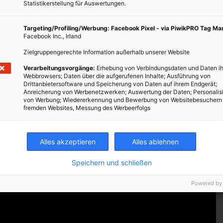
g aus Elektrifizierung, grünem Wasserstoff, synthetischen
Statistikerstellung für Auswertungen.
ahmen.
Targeting/Profiling/Werbung: Facebook Pixel - via PiwikPRO Tag M
Facebook Inc., Irland
fffahrt – die Königsklasse der Elektrifizierung
Zielgruppengerechte Information außerhalb unserer Website
e besonders schwer zu elektrifizieren sind: Luftfahrt und
Verarbeitungsvorgänge:
Erhebung von Verbindungsdaten und Daten ih
chte heutiger Batterien reicht für große Flugzeuge oder
Webbrowsers; Daten über die aufgerufenen Inhalte; Ausführung von
rische Kurzstreckenflugzeuge und batteriebetriebene Fähren sind
Drittanbietersoftware und Speicherung von Daten auf ihrem Endgerät;
Anreicherung von Werbenetzwerken; Auswertung der Daten; Personalis
aucht es alternative Lösungen.
von Werbung; Wiedererkennung und Bewerbung von Websitebesuchern
fremden Websites, Messung des Werbeerfolgs
ynthetische Kraftstoffe, E‑Fuels und Wasserstoffderivate – ergänzt
 neue Flugzeugdesigns.
Alles akzeptieren
Alles ablehnen
Speichern und schließen
Powered by