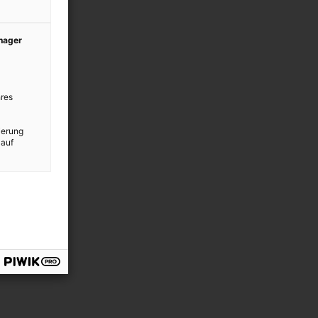
anager
res
ierung
 auf