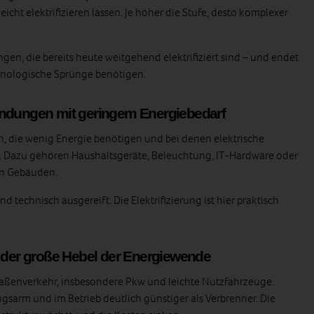
eicht elektrifizieren lassen. Je höher die Stufe, desto komplexer
en, die bereits heute weitgehend elektrifiziert sind – und endet
hnologische Sprünge benötigen.
endungen mit geringem Energiebedarf
die wenig Energie benötigen und bei denen elektrische
d. Dazu gehören Haushaltsgeräte, Beleuchtung, IT‑Hardware oder
n Gebäuden.
nd technisch ausgereift. Die Elektrifizierung ist hier praktisch
– der große Hebel der Energiewende
raßenverkehr, insbesondere Pkw und leichte Nutzfahrzeuge.
ungsarm und im Betrieb deutlich günstiger als Verbrenner. Die