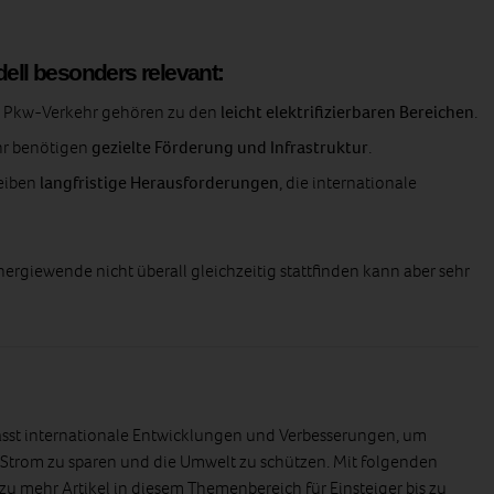
dell besonders relevant:
r Pkw‑Verkehr gehören zu den
leicht elektrifizierbaren Bereichen
.
hr benötigen
gezielte Förderung und Infrastruktur
.
leiben
langfristige Herausforderungen
, die internationale
Energiewende nicht überall gleichzeitig stattfinden kann aber sehr
asst internationale Entwicklungen und Verbesserungen, um
 Strom zu sparen und die Umwelt zu schützen. Mit folgenden
zu mehr Artikel in diesem Themenbereich für Einsteiger bis zu