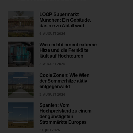
LOOP Supermarkt
München: Ein Gebäude,
1
das nie zu Abfall wird
6. AUGUST 2026
Wien erlebt erneut extreme
Hitze und die Fernkälte
2
läuft auf Hochtouren
5. AUGUST 2026
Coole Zonen: Wie Wien
der Sommerhitze aktiv
3
entgegenwirkt
3. AUGUST 2026
Spanien: Vom
Hochpreisland zu einem
4
der günstigsten
Strommärkte Europas
31. JULI 2026