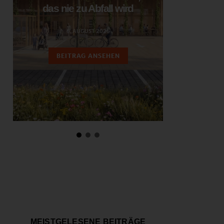
das nie zu Abfall wird
ent
6. AUGUST 2026
3.
BEITRAG ANSEHEN
BEIT
MEISTGELESENE BEITRÄGE