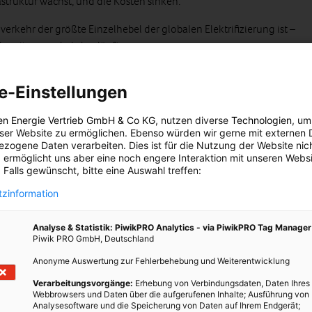
rastruktur wächst, und die Kosten sinken.
verkehr der größte Einzelhebel der globalen Elektrifizierung ist –
 bereits unumkehrbar läuft.
r und Industrieprozesse
e-Einstellungen
svoller. Schwerlastverkehr, Busse, Lieferflotten und bestimmte
en Energie Vertrieb GmbH & Co KG
, nutzen diverse
Technologien
, um
ich elektrifizieren, benötigen aber leistungsfähigere Batterien,
eser Website zu ermöglichen. Ebenso würden wir gerne mit externen 
itionen.
zogene Daten verarbeiten. Dies ist für die Nutzung der Website nic
 ermöglicht uns aber eine noch engere Interaktion mit unseren Websi
ien ins Spiel: etwa Oberleitungs-Lkw, batterieelektrische
 Falls gewünscht, bitte eine Auswahl treffen:
he Industrieöfen.
zinformation
prozesse und Schwerindustrie
Analyse & Statistik: PiwikPRO Analytics - via PiwikPRO Tag Manager
Piwik PRO GmbH, Deutschland
wendungen, die extrem hohe Temperaturen benötigen – etwa
Anonyme Auswertung zur Fehlerbehebung und Weiterentwicklung
ung oder chemische Grundstoffprozesse. Elektrische Lösungen
och nicht im industriellen Maßstab verfügbar.
Verarbeitungsvorgänge:
Erhebung von Verbindungsdaten, Daten Ihres
Webbrowsers und Daten über die aufgerufenen Inhalte; Ausführung von
Analysesoftware und die Speicherung von Daten auf Ihrem Endgerät;