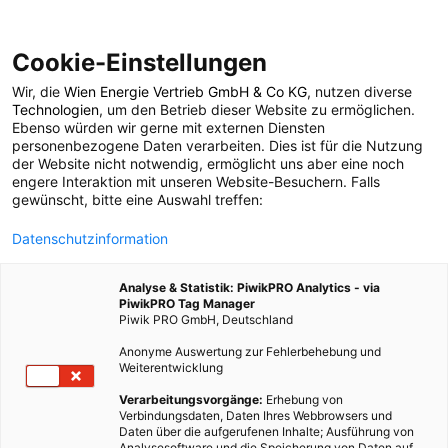
Cookie-Einstellungen
Wir, die
Wien Energie Vertrieb GmbH & Co KG
, nutzen diverse
MOBILITÄT
Technologien
, um den Betrieb dieser Website zu ermöglichen.
Ebenso würden wir gerne mit externen Diensten
Die Batteriefähre
personenbezogene Daten verarbeiten. Dies ist für die Nutzung
der Website nicht notwendig, ermöglicht uns aber eine noch
engere Interaktion mit unseren Website-Besuchern. Falls
„Baltic Whale“ feiert
gewünscht, bitte eine Auswahl treffen:
Datenschutzinformation
Premiere auf der
Analyse & Statistik: PiwikPRO Analytics - via
Ostsee
PiwikPRO Tag Manager
Piwik PRO GmbH, Deutschland
Anonyme Auswertung zur Fehlerbehebung und
24. JUNI 2026
2 MINUTEN LESEZEIT
Weiterentwicklung
Verarbeitungsvorgänge:
Erhebung von
Verbindungsdaten, Daten Ihres Webbrowsers und
Daten über die aufgerufenen Inhalte; Ausführung von
Analysesoftware und die Speicherung von Daten auf