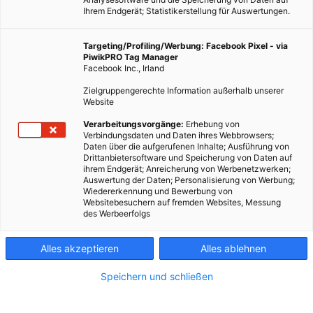
Ihrem Endgerät; Statistikerstellung für Auswertungen.
Targeting/Profiling/Werbung: Facebook Pixel - via
PiwikPRO Tag Manager
Facebook Inc., Irland
Zielgruppengerechte Information außerhalb unserer
Website
Verarbeitungsvorgänge:
Erhebung von
Verbindungsdaten und Daten ihres Webbrowsers;
Daten über die aufgerufenen Inhalte; Ausführung von
Drittanbietersoftware und Speicherung von Daten auf
ihrem Endgerät; Anreicherung von Werbenetzwerken;
Die neue Batteriefähre Baltic Whale verbindet jetzt Rødby
Auswertung der Daten; Personalisierung von Werbung;
Wiedererkennung und Bewerbung von
und Puttgarden vollelektrisch. Angetrieben von einer 10
Websitebesuchern auf fremden Websites, Messung
MWh Batterie die in nur 12 Minuten geladen ist.
des Werbeerfolgs
Mit der Inbetriebnahme der neuen Batteriefähre „Baltic Whale“
Alles akzeptieren
Alles ablehnen
setzt die Reederei
Scandlines
einen markanten Schritt in
Richtung emissionsfreie Schifffahrt. Das vollelektrische Schiff
Speichern und schließen
verbindet seit Kurzem Rødby in Dänemark mit Puttgarden auf
Fehmarn – erstmals komplett ohne direkte Emissionen. Mit