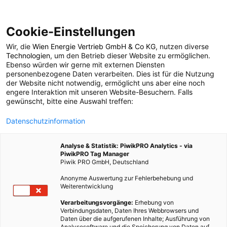
Cookie-Einstellungen
Wir, die
Wien Energie Vertrieb GmbH & Co KG
, nutzen diverse
POSTS BY TAG
Technologien
, um den Betrieb dieser Website zu ermöglichen.
Ebenso würden wir gerne mit externen Diensten
Haushaltsgeräte
personenbezogene Daten verarbeiten. Dies ist für die Nutzung
der Website nicht notwendig, ermöglicht uns aber eine noch
engere Interaktion mit unseren Website-Besuchern. Falls
gewünscht, bitte eine Auswahl treffen:
41 BEITRÄGE
Datenschutzinformation
Analyse & Statistik: PiwikPRO Analytics - via
PiwikPRO Tag Manager
Piwik PRO GmbH, Deutschland
Anonyme Auswertung zur Fehlerbehebung und
Weiterentwicklung
Verarbeitungsvorgänge:
Erhebung von
Verbindungsdaten, Daten Ihres Webbrowsers und
Daten über die aufgerufenen Inhalte; Ausführung von
Analysesoftware und die Speicherung von Daten auf