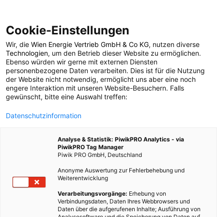
Cookie-Einstellungen
Wir, die
Wien Energie Vertrieb GmbH & Co KG
, nutzen diverse
POSTS BY TAG
Technologien
, um den Betrieb dieser Website zu ermöglichen.
Ebenso würden wir gerne mit externen Diensten
Voodin Blade
personenbezogene Daten verarbeiten. Dies ist für die Nutzung
der Website nicht notwendig, ermöglicht uns aber eine noch
engere Interaktion mit unseren Website-Besuchern. Falls
gewünscht, bitte eine Auswahl treffen:
1 BEITRAG
Datenschutzinformation
Analyse & Statistik: PiwikPRO Analytics - via
PiwikPRO Tag Manager
Piwik PRO GmbH, Deutschland
Anonyme Auswertung zur Fehlerbehebung und
Weiterentwicklung
Verarbeitungsvorgänge:
Erhebung von
Verbindungsdaten, Daten Ihres Webbrowsers und
Daten über die aufgerufenen Inhalte; Ausführung von
Analysesoftware und die Speicherung von Daten auf