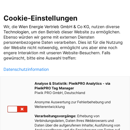
Cookie-Einstellungen
Wir, die
Wien Energie Vertrieb GmbH & Co KG
, nutzen diverse
POSTS BY TAG
Technologien
, um den Betrieb dieser Website zu ermöglichen.
Ebenso würden wir gerne mit externen Diensten
Wasserfußabdruck
personenbezogene Daten verarbeiten. Dies ist für die Nutzung
der Website nicht notwendig, ermöglicht uns aber eine noch
engere Interaktion mit unseren Website-Besuchern. Falls
gewünscht, bitte eine Auswahl treffen:
1 BEITRAG
Datenschutzinformation
Analyse & Statistik: PiwikPRO Analytics - via
PiwikPRO Tag Manager
Piwik PRO GmbH, Deutschland
Anonyme Auswertung zur Fehlerbehebung und
Weiterentwicklung
Verarbeitungsvorgänge:
Erhebung von
Verbindungsdaten, Daten Ihres Webbrowsers und
Daten über die aufgerufenen Inhalte; Ausführung von
Analysesoftware und die Speicherung von Daten auf