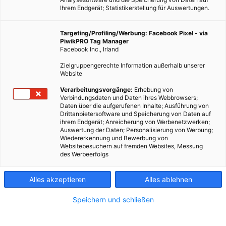
Ihrem Endgerät; Statistikerstellung für Auswertungen.
Targeting/Profiling/Werbung: Facebook Pixel - via
PiwikPRO Tag Manager
Facebook Inc., Irland
Zielgruppengerechte Information außerhalb unserer
Website
LEBEN
Verarbeitungsvorgänge:
Erhebung von
Verbindungsdaten und Daten ihres Webbrowsers;
Faltbares Kanu für den Alltag
Daten über die aufgerufenen Inhalte; Ausführung von
Drittanbietersoftware und Speicherung von Daten auf
14. SEPTEMBER 2016
VON
ENERGIELEBEN REDAKTION
ihrem Endgerät; Anreicherung von Werbenetzwerken;
Auswertung der Daten; Personalisierung von Werbung;
Innovation aus Kopenhagen.
Wiedererkennung und Bewerbung von
Websitebesuchern auf fremden Websites, Messung
des Werbeerfolgs
BEITRAG ANSEHEN
Alles akzeptieren
Alles ablehnen
TEILEN
Speichern und schließen