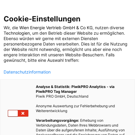
Cookie-Einstellungen
Wir, die
Wien Energie Vertrieb GmbH & Co KG
, nutzen diverse
POSTS BY TAG
Technologien
, um den Betrieb dieser Website zu ermöglichen.
Ebenso würden wir gerne mit externen Diensten
Wassesrsport
personenbezogene Daten verarbeiten. Dies ist für die Nutzung
der Website nicht notwendig, ermöglicht uns aber eine noch
engere Interaktion mit unseren Website-Besuchern. Falls
gewünscht, bitte eine Auswahl treffen:
1 BEITRAG
Datenschutzinformation
Analyse & Statistik: PiwikPRO Analytics - via
PiwikPRO Tag Manager
Piwik PRO GmbH, Deutschland
Anonyme Auswertung zur Fehlerbehebung und
Weiterentwicklung
Verarbeitungsvorgänge:
Erhebung von
Verbindungsdaten, Daten Ihres Webbrowsers und
Daten über die aufgerufenen Inhalte; Ausführung von
Analysesoftware und die Speicherung von Daten auf