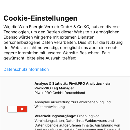
Cookie-Einstellungen
Wir, die
Wien Energie Vertrieb GmbH & Co KG
, nutzen diverse
POSTS BY TAG
Technologien
, um den Betrieb dieser Website zu ermöglichen.
Ebenso würden wir gerne mit externen Diensten
Weihnachten
personenbezogene Daten verarbeiten. Dies ist für die Nutzung
der Website nicht notwendig, ermöglicht uns aber eine noch
engere Interaktion mit unseren Website-Besuchern. Falls
Gutschein
gewünscht, bitte eine Auswahl treffen:
Datenschutzinformation
1 BEITRAG
Analyse & Statistik: PiwikPRO Analytics - via
PiwikPRO Tag Manager
Piwik PRO GmbH, Deutschland
Anonyme Auswertung zur Fehlerbehebung und
Weiterentwicklung
Verarbeitungsvorgänge:
Erhebung von
Verbindungsdaten, Daten Ihres Webbrowsers und
Daten über die aufgerufenen Inhalte; Ausführung von
Analysesoftware und die Speicherung von Daten auf