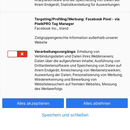
Ihrem Endgerät; Statistikerstellung für Auswertungen.
Targeting/Profiling/Werbung: Facebook Pixel - via
PiwikPRO Tag Manager
Facebook Inc., Irland
Zielgruppengerechte Information außerhalb unserer
Website
LEBEN
Verarbeitungsvorgänge:
Erhebung von
Verbindungsdaten und Daten ihres Webbrowsers;
Energieleben.at Gewinnspiel: Natürlich blond!
Daten über die aufgerufenen Inhalte; Ausführung von
Drittanbietersoftware und Speicherung von Daten auf
1. NOVEMBER 2013
VON
ENERGIELEBEN REDAKTION
ihrem Endgerät; Anreicherung von Werbenetzwerken;
Auswertung der Daten; Personalisierung von Werbung;
Man muss sie einfach gernhaben: die herzensgute Elle aus der
Wiedererkennung und Bewerbung von
Studentinnenvereinigung Delta Nu. Die Geschichte aus einem
Websitebesuchern auf fremden Websites, Messung
des Werbeerfolgs
Roman von Amanda Brown gibt es nach dem Hollywood-Erfolg
mit Reese Witherspoon jetzt auch als Musical im Ronacher zu
Alles akzeptieren
Alles ablehnen
sehen. Und Energieleben.at verlost
5×2 Karten für die
Aufführung am 11. Dezember
. Außerdem verlosen wir noch
20
Speichern und schließen
Tickets für das Technische Museum Wien
: also
schnell
mitspielen
und gewinnen!