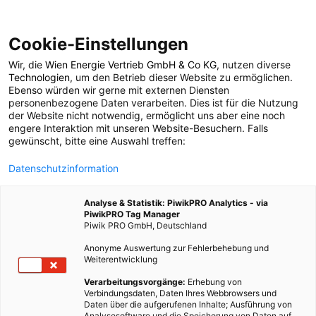
Cookie-Einstellungen
Wir, die
Wien Energie Vertrieb GmbH & Co KG
, nutzen diverse
POSTS BY TAG
Technologien
, um den Betrieb dieser Website zu ermöglichen.
Ebenso würden wir gerne mit externen Diensten
Weltraumausstellung
personenbezogene Daten verarbeiten. Dies ist für die Nutzung
der Website nicht notwendig, ermöglicht uns aber eine noch
engere Interaktion mit unseren Website-Besuchern. Falls
gewünscht, bitte eine Auswahl treffen:
1 BEITRAG
Datenschutzinformation
Analyse & Statistik: PiwikPRO Analytics - via
PiwikPRO Tag Manager
Piwik PRO GmbH, Deutschland
Anonyme Auswertung zur Fehlerbehebung und
Weiterentwicklung
Verarbeitungsvorgänge:
Erhebung von
Verbindungsdaten, Daten Ihres Webbrowsers und
Daten über die aufgerufenen Inhalte; Ausführung von
Analysesoftware und die Speicherung von Daten auf