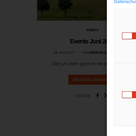
Datenschut
EVENTS
Events Juni 2019
28. MAI 2019
VON
ENERGIELEBEN REDAKTION
Der Juni steht ganz im Herzen der Musik!
BEITRAG ANSEHEN
TEILEN