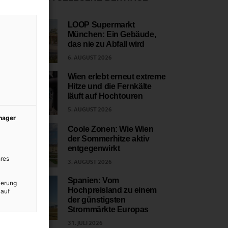
LOOP Supermarkt
München: Ein Gebäude,
1
das nie zu Abfall wird
6. AUGUST 2026
Wien erlebt erneut extreme
Hitze und die Fernkälte
2
läuft auf Hochtouren
5. AUGUST 2026
anager
Coole Zonen: Wie Wien
der Sommerhitze aktiv
3
entgegenwirkt
res
3. AUGUST 2026
Spanien: Vom
ierung
Hochpreisland zu einem
 auf
4
der günstigsten
Strommärkte Europas
31. JULI 2026