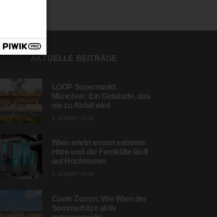
AKTUELLE BEITRÄGE
LOOP Supermarkt
München: Ein Gebäude, das
nie zu Abfall wird
6. AUGUST 2026
Wien erlebt erneut extreme
Hitze und die Fernkälte läuft
auf Hochtouren
5. AUGUST 2026
Coole Zonen: Wie Wien der
Sommerhitze aktiv