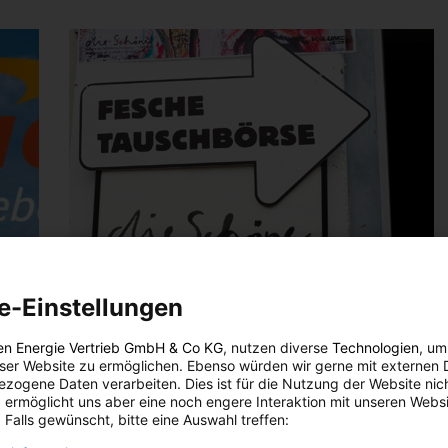
e-Einstellungen
LEBEN
EVENTS
Events März 2017
en Energie Vertrieb GmbH & Co KG
, nutzen diverse
Technologien
, um
eser Website zu ermöglichen. Ebenso würden wir gerne mit externen 
zogene Daten verarbeiten. Dies ist für die Nutzung der Website nic
25. FEBRUAR 2017
VON
ENERGIELEBEN REDAKTION
 ermöglicht uns aber eine noch engere Interaktion mit unseren Websi
 Falls gewünscht, bitte eine Auswahl treffen:
Wir zeigen dir, was sich in Wien abspielt und wo nicht
nur Kinderherzen höher schlagen.