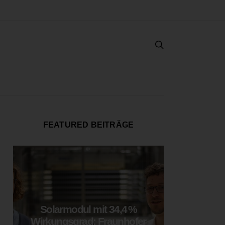
FEATURED BEITRÄGE
Solarmodul mit 34,4 %
LOOP
Wirkungsgrad: Fraunhofer
München