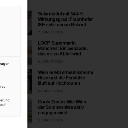
Solarmodul mit 34,4 %
Wirkungsgrad: Fraunhofer
1
ISE setzt neuen Rekord
7. AUGUST 2026
LOOP Supermarkt
München: Ein Gebäude,
2
das nie zu Abfall wird
6. AUGUST 2026
anager
Wien erlebt erneut extreme
Hitze und die Fernkälte
3
läuft auf Hochtouren
res
5. AUGUST 2026
ierung
Coole Zonen: Wie Wien
 auf
der Sommerhitze aktiv
4
entgegenwirkt
3. AUGUST 2026