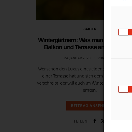
GARTEN
Wintergärtnern: Was man jetzt schon
Balkon und Terrasse ansetzen ka
24. JANUAR 2023
VON
ULRIKE
Wer schon den Luxus eines eigenen Balkons ode
einer Terrasse hat und sich dem Urban Garden
verschreibt, der will auch im Winter knackiges 
ernten.
BEITRAG ANSEHEN
TEILEN