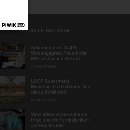
AKTUELLE BEITRÄGE
Solarmodul mit 34,4 %
Wirkungsgrad: Fraunhofer
ISE setzt neuen Rekord
7. AUGUST 2026
LOOP Supermarkt
München: Ein Gebäude, das
nie zu Abfall wird
6. AUGUST 2026
Wien erlebt erneut extreme
Hitze und die Fernkälte läuft
auf Hochtouren