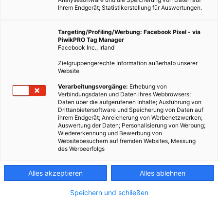
Ihrem Endgerät; Statistikerstellung für Auswertungen.
Targeting/Profiling/Werbung: Facebook Pixel - via
PiwikPRO Tag Manager
Facebook Inc., Irland
ARCHITEKTUR
TECH
Zielgruppengerechte Information außerhalb unserer
Website
Kuscheliges Zelt
Verarbeitungsvorgänge:
Erhebung von
2. APRIL 2015
VON
MARTIN SKOPAL
Verbindungsdaten und Daten ihres Webbrowsers;
Daten über die aufgerufenen Inhalte; Ausführung von
Camping ist nicht für jedermann: zu ungemütlich ist das Zelt.
Drittanbietersoftware und Speicherung von Daten auf
ihrem Endgerät; Anreicherung von Werbenetzwerken;
Thermo Tent möchte das ändern.
Auswertung der Daten; Personalisierung von Werbung;
Wiedererkennung und Bewerbung von
Websitebesuchern auf fremden Websites, Messung
BEITRAG ANSEHEN
des Werbeerfolgs
TEILEN
Alles akzeptieren
Alles ablehnen
Speichern und schließen
FEATURED BEITRÄGE