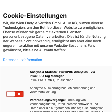
Cookie-Einstellungen
Wir, die
Wien Energie Vertrieb GmbH & Co KG
, nutzen diverse
POSTS BY TAG
Technologien
, um den Betrieb dieser Website zu ermöglichen.
Ebenso würden wir gerne mit externen Diensten
Wohnlichkeit
personenbezogene Daten verarbeiten. Dies ist für die Nutzung
der Website nicht notwendig, ermöglicht uns aber eine noch
engere Interaktion mit unseren Website-Besuchern. Falls
gewünscht, bitte eine Auswahl treffen:
1 BEITRAG
Datenschutzinformation
Analyse & Statistik: PiwikPRO Analytics - via
PiwikPRO Tag Manager
Piwik PRO GmbH, Deutschland
Anonyme Auswertung zur Fehlerbehebung und
Weiterentwicklung
Verarbeitungsvorgänge:
Erhebung von
Verbindungsdaten, Daten Ihres Webbrowsers und
Daten über die aufgerufenen Inhalte; Ausführung von
Analysesoftware und die Speicherung von Daten auf