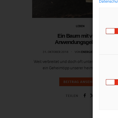
Datenschut
LEBEN
Ein Baum mit vielen
Anwendungsgebieten
31. OKTOBER 2018
VON
ENERGIELEBEN REDAKTION
Weit verbreitet und doch oft unterschätze ist die
ein Geheimtipp unserer heimischen Wälder.
BEITRAG ANSEHEN
TEILEN