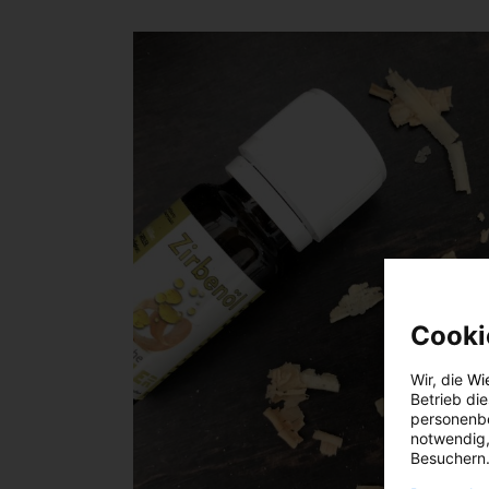
Cooki
Wir, die
Wi
Betrieb di
personenbe
notwendig,
Besuchern.