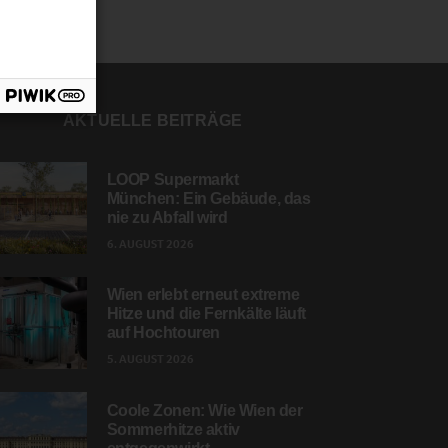
AKTUELLE BEITRÄGE
LOOP Supermarkt
München: Ein Gebäude, das
nie zu Abfall wird
6. AUGUST 2026
Wien erlebt erneut extreme
Hitze und die Fernkälte läuft
auf Hochtouren
5. AUGUST 2026
Coole Zonen: Wie Wien der
Sommerhitze aktiv