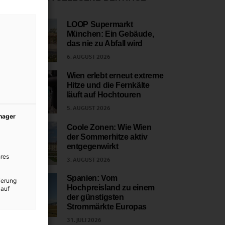
LOOP Supermarkt
München: Ein Gebäude,
1
das nie zu Abfall wird
6. AUGUST 2026
Wien erlebt erneut extreme
Hitze und die Fernkälte
2
läuft auf Hochtouren
5. AUGUST 2026
anager
Coole Zonen: Wie Wien
der Sommerhitze aktiv
3
entgegenwirkt
res
3. AUGUST 2026
Spanien: Vom
ierung
Hochpreisland zu einem
 auf
4
der günstigsten
Strommärkte Europas
31. JULI 2026