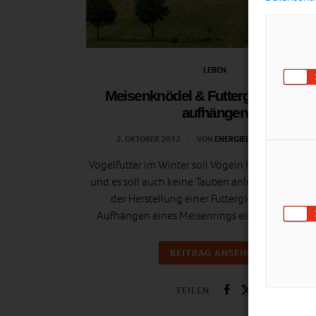
LEBEN
Meisenknödel & Futter­glocke richt
aufhängen
2. OKTOBER 2012
VON
ENERGIELEBEN REDAKTION
Vogelfutter im Winter soll Vögeln helfen, nicht K
und es soll auch keine Tauben anlocken. Darum i
der Herstellung einer Futterglocke oder bei
Aufhängen eines Meisenrings einiges zu beach
BEITRAG ANSEHEN
TEILEN