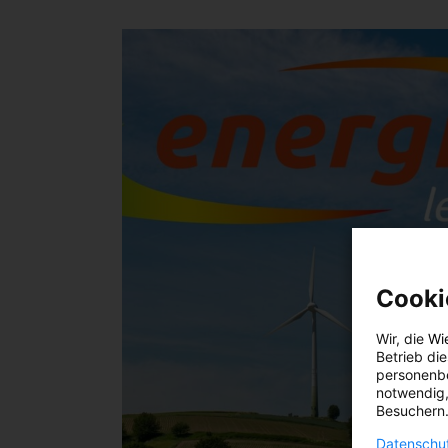
Cooki
Wir, die
Wi
Betrieb di
personenbe
notwendig,
Besuchern.
Datenschut