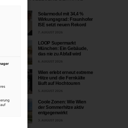
Solarmodul mit 34,4 %
Wirkungsgrad: Fraunhofer
1
ISE setzt neuen Rekord
7. AUGUST 2026
LOOP Supermarkt
München: Ein Gebäude,
2
das nie zu Abfall wird
6. AUGUST 2026
anager
Wien erlebt erneut extreme
Hitze und die Fernkälte
3
läuft auf Hochtouren
res
5. AUGUST 2026
ierung
Coole Zonen: Wie Wien
 auf
der Sommerhitze aktiv
4
entgegenwirkt
3. AUGUST 2026