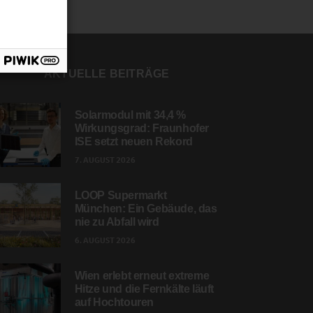
AKTUELLE BEITRÄGE
Solarmodul mit 34,4 %
Wirkungsgrad: Fraunhofer
ISE setzt neuen Rekord
7. AUGUST 2026
LOOP Supermarkt
München: Ein Gebäude, das
nie zu Abfall wird
6. AUGUST 2026
Wien erlebt erneut extreme
Hitze und die Fernkälte läuft
auf Hochtouren