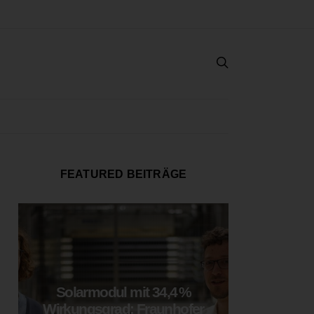
FEATURED BEITRÄGE
Solarmodul mit 34,4 %
LOOP
Wirkungsgrad: Fraunhofer
München