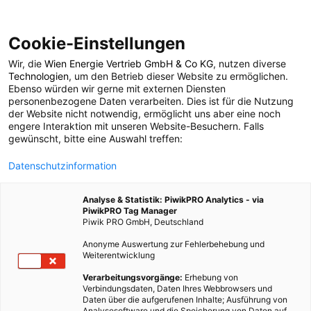
Cookie-Einstellungen
Wir, die
Wien Energie Vertrieb GmbH & Co KG
, nutzen diverse
ENERGIEPOLITIK
Technologien
, um den Betrieb dieser Website zu ermöglichen.
Ebenso würden wir gerne mit externen Diensten
Auf ein Wort: was ist
personenbezogene Daten verarbeiten. Dies ist für die Nutzung
der Website nicht notwendig, ermöglicht uns aber eine noch
engere Interaktion mit unseren Website-Besuchern. Falls
eigentlich Anarchie
gewünscht, bitte eine Auswahl treffen:
Datenschutzinformation
27. MAI 2012
6 MINUTEN LESEZEIT
Analyse & Statistik: PiwikPRO Analytics - via
PiwikPRO Tag Manager
Piwik PRO GmbH, Deutschland
Anonyme Auswertung zur Fehlerbehebung und
Weiterentwicklung
Verarbeitungsvorgänge:
Erhebung von
Verbindungsdaten, Daten Ihres Webbrowsers und
Daten über die aufgerufenen Inhalte; Ausführung von
Analysesoftware und die Speicherung von Daten auf