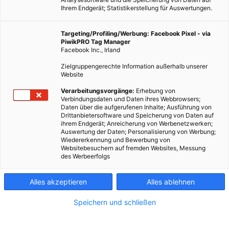
Ihrem Endgerät; Statistikerstellung für Auswertungen.
Targeting/Profiling/Werbung: Facebook Pixel - via
PiwikPRO Tag Manager
Facebook Inc., Irland
Zielgruppengerechte Information außerhalb unserer
Website
Verarbeitungsvorgänge:
Erhebung von
Verbindungsdaten und Daten ihres Webbrowsers;
Daten über die aufgerufenen Inhalte; Ausführung von
Drittanbietersoftware und Speicherung von Daten auf
Dieser Artikel wurde am 27. Mai 2012 veröffentlicht und ist
ihrem Endgerät; Anreicherung von Werbenetzwerken;
Auswertung der Daten; Personalisierung von Werbung;
möglicherweise nicht mehr aktuell!Dank Machiavelli sind
Wiedererkennung und Bewerbung von
viele Begriffe mit falschen Bedeutungen besetzt, hat
Websitebesuchern auf fremden Websites, Messung
des Werbeerfolgs
kleinbürgerliches Halbwissen die Welt mit Bannworten
besetzt.…
Alles akzeptieren
Alles ablehnen
Dieser Artikel wurde am 27. Mai 2012 veröffentlicht
Speichern und schließen
und ist möglicherweise nicht mehr aktuell!
Dank Machiavelli sind viele Begriffe mit falschen Bedeutungen