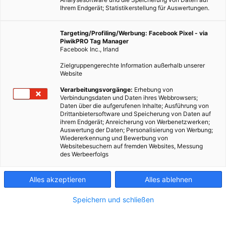
Ihrem Endgerät; Statistikerstellung für Auswertungen.
Targeting/Profiling/Werbung: Facebook Pixel - via
PiwikPRO Tag Manager
Facebook Inc., Irland
Zielgruppengerechte Information außerhalb unserer
Website
Verarbeitungsvorgänge:
Erhebung von
Verbindungsdaten und Daten ihres Webbrowsers;
Daten über die aufgerufenen Inhalte; Ausführung von
Drittanbietersoftware und Speicherung von Daten auf
ihrem Endgerät; Anreicherung von Werbenetzwerken;
Auswertung der Daten; Personalisierung von Werbung;
Wiedererkennung und Bewerbung von
Websitebesuchern auf fremden Websites, Messung
des Werbeerfolgs
MOBILITÄT
E-Tankstellen in Österreich finden
Alles akzeptieren
Alles ablehnen
8. NOVEMBER 2016
VON
THOMAS KHOM
Speichern und schließen
Nicht jede E-Tankstelle ist für jedes E-Fahrzeug geeignet, E-
Tankstellen Finder im Vergleich.