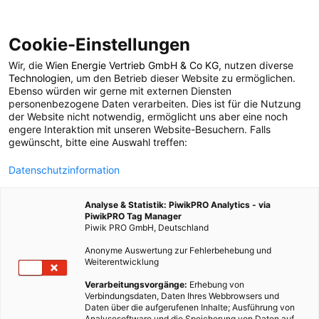
Cookie-Einstellungen
Wir, die
Wien Energie Vertrieb GmbH & Co KG
, nutzen diverse
ENERGIEPOLITIK
Technologien
, um den Betrieb dieser Website zu ermöglichen.
Ebenso würden wir gerne mit externen Diensten
Bodenverlust: ein
personenbezogene Daten verarbeiten. Dies ist für die Nutzung
der Website nicht notwendig, ermöglicht uns aber eine noch
engere Interaktion mit unseren Website-Besuchern. Falls
riesiges
gewünscht, bitte eine Auswahl treffen:
Datenschutzinformation
ökonomisches &
Analyse & Statistik: PiwikPRO Analytics - via
soziales Problem
PiwikPRO Tag Manager
Piwik PRO GmbH, Deutschland
Anonyme Auswertung zur Fehlerbehebung und
6. OKTOBER 2015
2 MINUTEN LESEZEIT
Weiterentwicklung
Verarbeitungsvorgänge:
Erhebung von
Verbindungsdaten, Daten Ihres Webbrowsers und
Daten über die aufgerufenen Inhalte; Ausführung von
Analysesoftware und die Speicherung von Daten auf