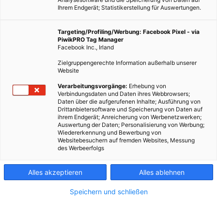
Ihrem Endgerät; Statistikerstellung für Auswertungen.
Targeting/Profiling/Werbung: Facebook Pixel - via
PiwikPRO Tag Manager
Facebook Inc., Irland
Zielgruppengerechte Information außerhalb unserer
Website
Verarbeitungsvorgänge:
Erhebung von
Verbindungsdaten und Daten ihres Webbrowsers;
Daten über die aufgerufenen Inhalte; Ausführung von
Drittanbietersoftware und Speicherung von Daten auf
ihrem Endgerät; Anreicherung von Werbenetzwerken;
Auswertung der Daten; Personalisierung von Werbung;
Wiedererkennung und Bewerbung von
Websitebesuchern auf fremden Websites, Messung
Jährlich gehen durch Bodenverlust, Landwirtschaft und
des Werbeerfolgs
Verstädterung Umweltleistungen verloren.
Alles akzeptieren
Alles ablehnen
Dieser Artikel wurde am 6. Oktober 2015 veröffentlicht
und ist möglicherweise nicht mehr aktuell!
Speichern und schließen
Bodenverlust und Wüstenbildung sind Probleme, die bei uns