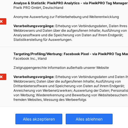
Analyse & Statistik: PiwikPRO Analytics - via PiwikPRO Tag Manager
eigentlich?
Piwik PRO GmbH, Deutschland
or allem Styroporplatten (Polystrol-Hartschaum) und Platten, die
Anonyme Auswertung zur Fehlerbehebung und Weiterentwicklung
ußerst seltenen Fällen kommt auch Kork zum Einsatz. Haben Sie
keit eines Wärmedämm-Verbundsystems nachgedacht?
Verarbeitungsvorgänge:
Erhebung von Verbindungsdaten, Daten Ihres
Webbrowsers und Daten über die aufgerufenen Inhalte; Ausführung von
Analysesoftware und die Speicherung von Daten auf Ihrem Endgerät;
medämmverbundsysteme“ von Uwe Lindner, Seite 22-28
Statistikerstellung für Auswertungen.
Targeting/Profiling/Werbung: Facebook Pixel - via PiwikPRO Tag M
TWEET
Facebook Inc., Irland
Zielgruppengerechte Information außerhalb unserer Website
Verarbeitungsvorgänge:
Erhebung von Verbindungsdaten und Daten ih
Webbrowsers; Daten über die aufgerufenen Inhalte; Ausführung von
Drittanbietersoftware und Speicherung von Daten auf ihrem Endgerät;
Anreicherung von Werbenetzwerken; Auswertung der Daten; Personalis
von Werbung; Wiedererkennung und Bewerbung von Websitebesuchern
fremden Websites, Messung des Werbeerfolgs
DÄMMEN
DIBT
DÜBELZAHL
ENTFLAMMBARKEIT
IT
STYROPORPLATTEN
VERTIEFENDE ARTIKEL ABC2
WDVS
Alles akzeptieren
Alles ablehnen