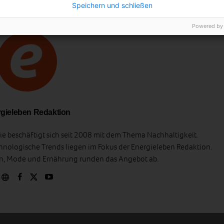
Speichern und schließen
Powered by
gieleben Redaktion
e beschäftigt sich seit 2008 mit dem Thema Nachhaltigkeit.
hnologische Trends liegen im Fokus der Energieleben Redaktion.
en, Mode und Ernährung runden das Angebot ab.