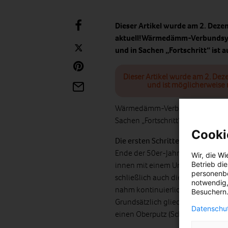
Dieser Artikel wurde am 2. Deze
aktuell!Wärmedämm-Verbundsyst
und in Sachen „Fortschritt“ ist 
Dieser Artikel wurde am 2. Dez
und ist möglicherweise 
Wärmedämm-Verbundsysteme (WDVS
Sachen „Fortschritt“ ist auch hier
Cooki
Die ersten Schritte der WDVS
Ende der 50er-Jahre wurden erst
Wir, die
Wi
Betrieb di
innen mit einem Unterputz ausge
personenbe
schließlich auch die Außenwänd
notwendig,
nahm kontinuierlich zu und nach
Besuchern.
Grundsätzlich gliedert sich die 
Datenschut
einen Oberputz (Schlussbeschicht