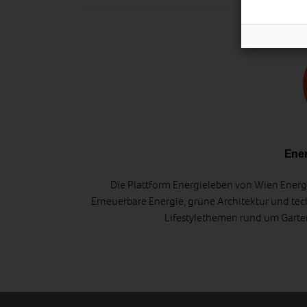
Ener
Die Plattform Energieleben von Wien Energi
Erneuerbare Energie, grüne Architektur und tec
Lifestylethemen rund um Gart