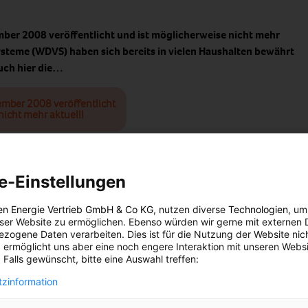
mber 2008 veröffentlicht und ist möglicherweise nicht mehr
eme (WDVS) haben sich bereits in vielen Haushalten bewährt
auch hier die…
ember 2008 veröffentlicht
nicht mehr aktuell!
) haben sich bereits in vielen Haushalten bewährt und in
 die Zeit nicht stehengeblieben.
e-Einstellungen
mals Zuckersilos mit Polystrolplatten von außen gedämmt und von
en Energie Vertrieb GmbH & Co KG
, nutzen diverse
Technologien
, um
eser Website zu ermöglichen. Ebenso würden wir gerne mit externen 
stattet, um der Witterung zu trotzen. Ab 1960 dämmte man
zogene Daten verarbeiten. Dies ist für die Nutzung der Website nic
e von Wohnhäusern mit WDVS. Die Dicke der Dämmstoffplatten
 ermöglicht uns aber eine noch engere Interaktion mit unseren Websi
 und nach näherte man sich dem heutigen Standard.
 Falls gewünscht, bitte eine Auswahl treffen:
gesamte Dämmung in einen Unterputz (Armierungsschicht) und in
zinformation
ung).