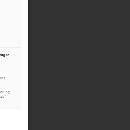
anager
res
ierung
 auf