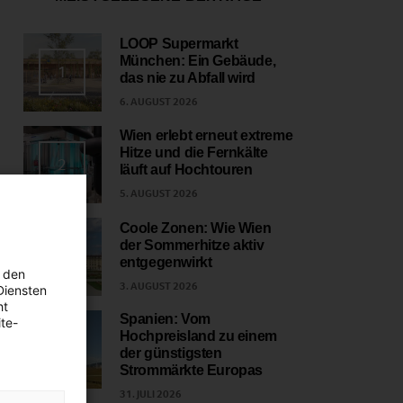
LOOP Supermarkt
München: Ein Gebäude,
1
das nie zu Abfall wird
6. AUGUST 2026
Wien erlebt erneut extreme
Hitze und die Fernkälte
2
läuft auf Hochtouren
5. AUGUST 2026
Coole Zonen: Wie Wien
der Sommerhitze aktiv
3
entgegenwirkt
 den
3. AUGUST 2026
Diensten
ht
Spanien: Vom
te-
Hochpreisland zu einem
4
der günstigsten
Strommärkte Europas
31. JULI 2026