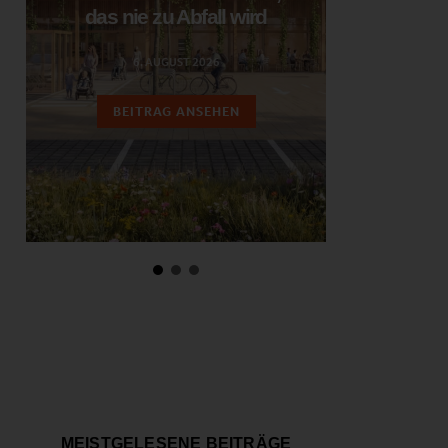
das nie zu Abfall wird
ent
6. AUGUST 2026
3.
BEITRAG ANSEHEN
BEIT
MEISTGELESENE BEITRÄGE