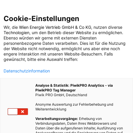
Cookie-Einstellungen
Wir, die
Wien Energie Vertrieb GmbH & Co KG
, nutzen diverse
TECH
Technologien
, um den Betrieb dieser Website zu ermöglichen.
Ebenso würden wir gerne mit externen Diensten
Das Rennen um die
personenbezogene Daten verarbeiten. Dies ist für die Nutzung
der Website nicht notwendig, ermöglicht uns aber eine noch
engere Interaktion mit unseren Website-Besuchern. Falls
nächste Generation
gewünscht, bitte eine Auswahl treffen:
Datenschutzinformation
Super-Akkus
Analyse & Statistik: PiwikPRO Analytics - via
PiwikPRO Tag Manager
27. APRIL 2021
3 MINUTEN LESEZEIT
Piwik PRO GmbH, Deutschland
Anonyme Auswertung zur Fehlerbehebung und
Weiterentwicklung
Verarbeitungsvorgänge:
Erhebung von
Verbindungsdaten, Daten Ihres Webbrowsers und
Daten über die aufgerufenen Inhalte; Ausführung von
Analysesoftware und die Speicherung von Daten auf