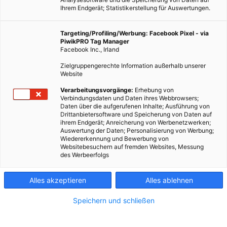
Ihrem Endgerät; Statistikerstellung für Auswertungen.
Targeting/Profiling/Werbung: Facebook Pixel - via
PiwikPRO Tag Manager
Facebook Inc., Irland
Zielgruppengerechte Information außerhalb unserer
Website
Verarbeitungsvorgänge:
Erhebung von
Verbindungsdaten und Daten ihres Webbrowsers;
Daten über die aufgerufenen Inhalte; Ausführung von
Das Versprechen einer neuen Generation kostengünstiger,
Drittanbietersoftware und Speicherung von Daten auf
ihrem Endgerät; Anreicherung von Werbenetzwerken;
langlebiger und vor allem schnellladender Akkus könnte zu
Auswertung der Daten; Personalisierung von Werbung;
der lang erwarteten Umstellung auf Elektrofahrzeuge
Wiedererkennung und Bewerbung von
Websitebesuchern auf fremden Websites, Messung
führen.
des Werbeerfolgs
Dieser Artikel wurde am 27. April 2021 veröffentlicht
Alles akzeptieren
Alles ablehnen
und ist möglicherweise nicht mehr aktuell!
Speichern und schließen
eeeeeNeben der begrenzten Reichweite ist es vor allem die
Ladedauer von Elektrofahrzeugen, die eine breite Akzeptanz