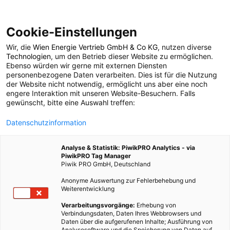
Cookie-Einstellungen
Wir, die
Wien Energie Vertrieb GmbH & Co KG
, nutzen diverse
LEBEN
Technologien
, um den Betrieb dieser Website zu ermöglichen.
Ebenso würden wir gerne mit externen Diensten
Der ökologische
personenbezogene Daten verarbeiten. Dies ist für die Nutzung
der Website nicht notwendig, ermöglicht uns aber eine noch
engere Interaktion mit unseren Website-Besuchern. Falls
Fußabdruck im Detail
gewünscht, bitte eine Auswahl treffen:
Datenschutzinformation
25. SEPTEMBER 2009
2 MINUTEN LESEZEIT
Analyse & Statistik: PiwikPRO Analytics - via
PiwikPRO Tag Manager
Piwik PRO GmbH, Deutschland
Anonyme Auswertung zur Fehlerbehebung und
Weiterentwicklung
Verarbeitungsvorgänge:
Erhebung von
Verbindungsdaten, Daten Ihres Webbrowsers und
Daten über die aufgerufenen Inhalte; Ausführung von
Analysesoftware und die Speicherung von Daten auf