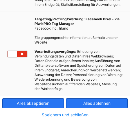
Ihrem Endgerät; Statistikerstellung für Auswertungen.
Targeting/Profiling/Werbung: Facebook Pixel - via
PiwikPRO Tag Manager
Facebook Inc., Irland
Zielgruppengerechte Information außerhalb unserer
Website
Dieser Artikel wurde am 25. September 2009 veröffentlicht
Verarbeitungsvorgänge:
Erhebung von
Verbindungsdaten und Daten ihres Webbrowsers;
und ist möglicherweise nicht mehr aktuell!Unter dem
Daten über die aufgerufenen Inhalte; Ausführung von
ökologischen Fußabdruck wird die Fläche auf der Erde
Drittanbietersoftware und Speicherung von Daten auf
ihrem Endgerät; Anreicherung von Werbenetzwerken;
verstanden, die notwendig ist, um den Lebensstil…
Auswertung der Daten; Personalisierung von Werbung;
Wiedererkennung und Bewerbung von
Websitebesuchern auf fremden Websites, Messung
Dieser Artikel wurde am 25. September 2009
des Werbeerfolgs
veröffentlicht
und ist möglicherweise nicht mehr aktuell!
Alles akzeptieren
Alles ablehnen
Unter dem ökologischen Fußabdruck wird die Fläche auf der
Speichern und schließen
Erde verstanden, die notwendig ist, um den Lebensstil und
Lebensstandard eines Menschen dauerhaft zu ermöglichen.