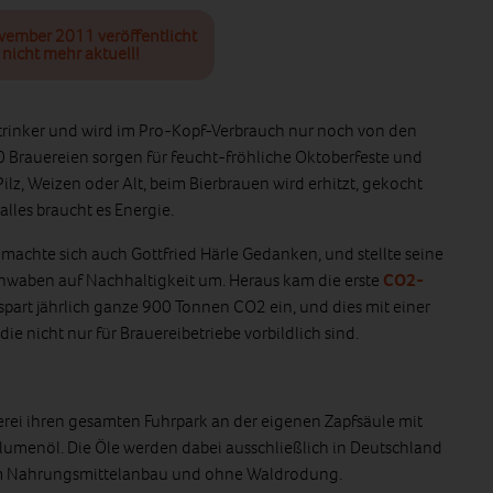
ovember 2011 veröffentlicht
nicht mehr aktuell!
rtrinker und wird im Pro-Kopf-Verbrauch nur noch von den
0 Brauereien sorgen für feucht-fröhliche Oktoberfeste und
ilz, Weizen oder Alt, beim Bierbrauen wird erhitzt, gekocht
alles braucht es Energie.
achte sich auch Gottfried Härle Gedanken, und stellte seine
chwaben auf Nachhaltigkeit um. Heraus kam die erste
CO2-
spart jährlich ganze 900 Tonnen CO2 ein, und dies mit einer
e nicht nur für Brauereibetriebe vorbildlich sind.
erei ihren gesamten Fuhrpark an der eigenen Zapfsäule mit
umenöl. Die Öle werden dabei ausschließlich in Deutschland
um Nahrungsmittelanbau und ohne Waldrodung.