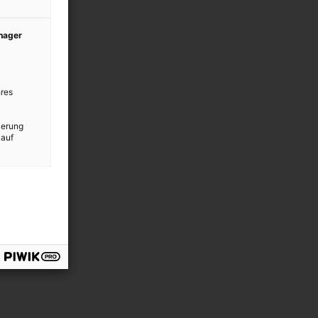
anager
res
ierung
 auf