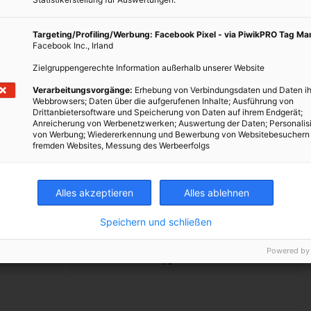
nzept
Targeting/Profiling/Werbung: Facebook Pixel - via PiwikPRO Tag M
Facebook Inc., Irland
 auf die Alufolie am Flaschenhals. Seit 1994 stammt das gesamte
Zielgruppengerechte Information außerhalb unserer Website
egriertem Anbau aus der Region. Darüber hinaus unterstützt der
ojekte. Ihre Engagement und Nachhaltigkeitskonzept wurde 2010
Verarbeitungsvorgänge:
Erhebung von Verbindungsdaten und Daten ih
Webbrowsers; Daten über die aufgerufenen Inhalte; Ausführung von
tspreis gewürdigt.
Drittanbietersoftware und Speicherung von Daten auf ihrem Endgerät;
Anreicherung von Werbenetzwerken; Auswertung der Daten; Personalis
s zum Japanischen Filmteam – in der ersten klimaneutralen
von Werbung; Wiedererkennung und Bewerbung von Websitebesuchern
fremden Websites, Messung des Werbeerfolgs
rn ein paar Tipps, nicht zuletzt wegen des Frischgezapften, das
en kann.
Alles akzeptieren
Alles ablehnen
 Pixelio.de
/ Pixelio.de
Speichern und schließen
Powered by
TWEET