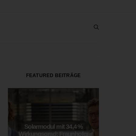
FEATURED BEITRÄGE
Solarmodul mit 34,4 %
LOOP
Wirkungsgrad: Fraunhofer
München