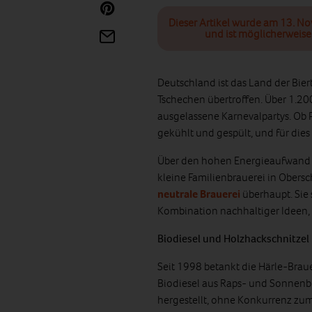
Dieser Artikel wurde am 13. N
und ist möglicherweise 
Deutschland ist das Land der Bie
Tschechen übertroffen. Über 1.20
ausgelassene Karnevalpartys. Ob P
gekühlt und gespült, und für dies 
Über den hohen Energieaufwand m
kleine Familienbrauerei in Obers
neutrale Brauerei
überhaupt. Sie 
Kombination nachhaltiger Ideen, di
Biodiesel und Holzhackschnitzel
Seit 1998 betankt die Härle-Brau
Biodiesel aus Raps- und Sonnenbl
hergestellt, ohne Konkurrenz z