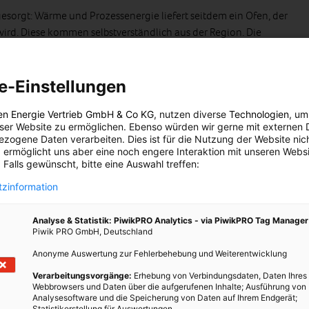
gesorgt: Wärme und Prozessenergie liefert seitdem ein Ofen, der
wird. Diese kommen selbstverständlich aus der Region. Die
ünf weitere Gebäude mit Energie, unter anderem den
t der Familienbetrieb ausschließlich Ökostrom. Drei
riebsgelände decken dabei schon 12 Prozent des Strombedarfs.
e-Einstellungen
en Energie Vertrieb GmbH & Co KG
, nutzen diverse
Technologien
, um
eser Website zu ermöglichen. Ebenso würden wir gerne mit externen 
zogene Daten verarbeiten. Dies ist für die Nutzung der Website nic
 ermöglicht uns aber eine noch engere Interaktion mit unseren Websi
 Falls gewünscht, bitte eine Auswahl treffen:
zinformation
Analyse & Statistik: PiwikPRO Analytics - via PiwikPRO Tag Manager
Piwik PRO GmbH, Deutschland
Anonyme Auswertung zur Fehlerbehebung und Weiterentwicklung
Verarbeitungsvorgänge:
Erhebung von Verbindungsdaten, Daten Ihres
Webbrowsers und Daten über die aufgerufenen Inhalte; Ausführung von
Analysesoftware und die Speicherung von Daten auf Ihrem Endgerät;
Statistikerstellung für Auswertungen.