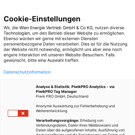
Cookie-Einstellungen
Wir, die
Wien Energie Vertrieb GmbH & Co KG
, nutzen diverse
LEBEN
Technologien
, um den Betrieb dieser Website zu ermöglichen.
Ebenso würden wir gerne mit externen Diensten
Ein Jahresbericht, der
personenbezogene Daten verarbeiten. Dies ist für die Nutzung
der Website nicht notwendig, ermöglicht uns aber eine noch
engere Interaktion mit unseren Website-Besuchern. Falls
von der Sonne lebt
gewünscht, bitte eine Auswahl treffen:
Datenschutzinformation
10. MAI 2012
1 MINUTE LESEZEIT
Analyse & Statistik: PiwikPRO Analytics - via
PiwikPRO Tag Manager
Piwik PRO GmbH, Deutschland
Anonyme Auswertung zur Fehlerbehebung und
Weiterentwicklung
Verarbeitungsvorgänge:
Erhebung von
Verbindungsdaten, Daten Ihres Webbrowsers und
Daten über die aufgerufenen Inhalte; Ausführung von
Analysesoftware und die Speicherung von Daten auf