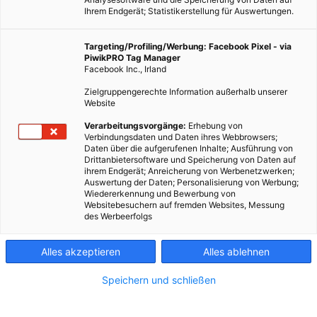
Ihrem Endgerät; Statistikerstellung für Auswertungen.
Targeting/Profiling/Werbung: Facebook Pixel - via
PiwikPRO Tag Manager
Facebook Inc., Irland
Ein richtiger Preisregen prasselt auf das Design für den
Zielgruppengerechte Information außerhalb unserer
innovativen Jahresbericht von Austria Solar nieder. Dabei
Website
kann man die Inhalte des Papiers nur im Licht der Sonne
Verarbeitungsvorgänge:
Erhebung von
lesen.
Verbindungsdaten und Daten ihres Webbrowsers;
Daten über die aufgerufenen Inhalte; Ausführung von
Drittanbietersoftware und Speicherung von Daten auf
ihrem Endgerät; Anreicherung von Werbenetzwerken;
Dieser Artikel wurde am 10. Mai 2012 veröffentlicht
Auswertung der Daten; Personalisierung von Werbung;
und ist möglicherweise nicht mehr aktuell!
Wiedererkennung und Bewerbung von
Websitebesuchern auf fremden Websites, Messung
des Werbeerfolgs
ADC
,
Clio-Awards
oder
Worlds Best Advertising Awards
: Der
gedruckte Jahresbericht, der von der Sonne „angetrieben“ wird,
Alles akzeptieren
Alles ablehnen
sorgt für Staunen und Bewunderung. Der österreichische
Solarverband ist damit der erste Solarverband weltweit, dem in
Speichern und schließen
der Design- und Werbewelt solches Aufsehen zuteil wird.
Wie funktioniert das?