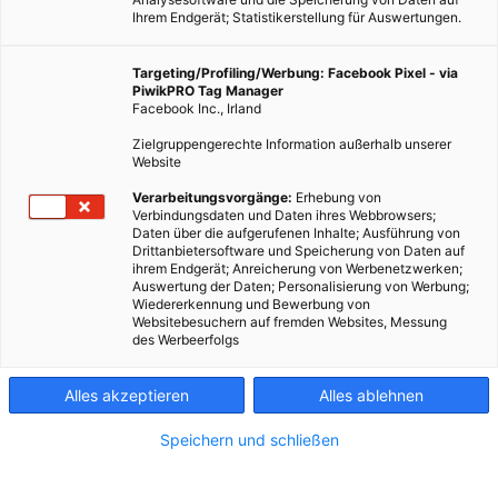
Ihrem Endgerät; Statistikerstellung für Auswertungen.
Targeting/Profiling/Werbung: Facebook Pixel - via
PiwikPRO Tag Manager
Facebook Inc., Irland
Zielgruppengerechte Information außerhalb unserer
Website
Verarbeitungsvorgänge:
Erhebung von
Verbindungsdaten und Daten ihres Webbrowsers;
Daten über die aufgerufenen Inhalte; Ausführung von
Drittanbietersoftware und Speicherung von Daten auf
Dieser Artikel wurde am 14. Oktober 2014 veröffentlicht und
ihrem Endgerät; Anreicherung von Werbenetzwerken;
Auswertung der Daten; Personalisierung von Werbung;
ist möglicherweise nicht mehr aktuell!Erstmals sind
Wiedererkennung und Bewerbung von
Erneuerbare Energien wichtigste Stromquelle in
Websitebesuchern auf fremden Websites, Messung
des Werbeerfolgs
Deutschland. In den ersten neun Monaten dieses Jahres
lieferten Wind, Sonne,…
Alles akzeptieren
Alles ablehnen
Dieser Artikel wurde am 14. Oktober 2014 veröffentlicht
Speichern und schließen
und ist möglicherweise nicht mehr aktuell!
Erstmals sind Erneuerbare Energien wichtigste Stromquelle in