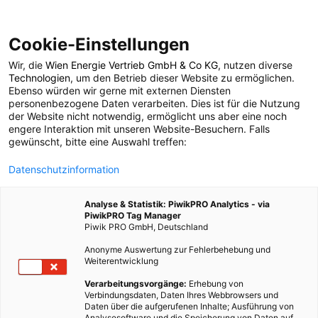
Cookie-Einstellungen
Wir, die
Wien Energie Vertrieb GmbH & Co KG
, nutzen diverse
ENERGIEPOLITIK
Technologien
, um den Betrieb dieser Website zu ermöglichen.
Ebenso würden wir gerne mit externen Diensten
Erneuerbare überholen
personenbezogene Daten verarbeiten. Dies ist für die Nutzung
der Website nicht notwendig, ermöglicht uns aber eine noch
engere Interaktion mit unseren Website-Besuchern. Falls
Kohle
gewünscht, bitte eine Auswahl treffen:
Datenschutzinformation
14. OKTOBER 2014
1 MINUTE LESEZEIT
Analyse & Statistik: PiwikPRO Analytics - via
PiwikPRO Tag Manager
Piwik PRO GmbH, Deutschland
Anonyme Auswertung zur Fehlerbehebung und
Weiterentwicklung
Verarbeitungsvorgänge:
Erhebung von
Verbindungsdaten, Daten Ihres Webbrowsers und
Daten über die aufgerufenen Inhalte; Ausführung von
Analysesoftware und die Speicherung von Daten auf