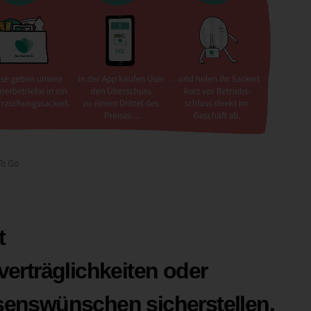
To Go
t
erträglichkeiten oder
enswünschen sicherstellen,