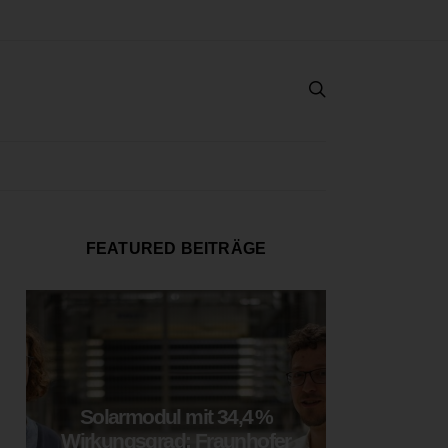
FEATURED BEITRÄGE
Solarmodul mit 34,4 %
LOOP
Wirkungsgrad: Fraunhofer
München