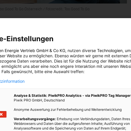
o Good To Go Österreich / Fotocredit: Too Good To Go
e-Einstellungen
 zu
Too Good To Go
entstanden
en Energie Vertrieb GmbH & Co KG
, nutzen diverse
Technologien
, um
as Konzept so erfolgreich?
eser Website zu ermöglichen. Ebenso würden wir gerne mit externen 
zogene Daten verarbeiten. Dies ist für die Nutzung der Website nic
 ermöglicht uns aber eine noch engere Interaktion mit unseren Websi
ffetrestaurant essen gegangen und haben bemerkt, dass das
 Falls gewünscht, bitte eine Auswahl treffen:
noch komplett voll war. Als sie sich erkundigt haben, was mit dem
zinformation
eteilt, dass dieses entsorgt wird. Nach kurzem Nachforschen wurde
gängige Praxis bei den meisten gastronomischen Betrieben ist. Das
Analyse & Statistik: PiwikPRO Analytics - via PiwikPRO Tag Manager
d so entstand 2015 die Idee zu
Too Good To Go
.
Piwik PRO GmbH, Deutschland
wir bereits über 19,5 Millionen Mahlzeiten gerettet und knapp
Anonyme Auswertung zur Fehlerbehebung und Weiterentwicklung
rt. Wir freuen uns, dass bereits über 13 Millionen User unsere
Verarbeitungsvorgänge:
Erhebung von Verbindungsdaten, Daten Ihres
Webbrowsers und Daten über die aufgerufenen Inhalte; Ausführung von
Analysesoftware und die Speicherung von Daten auf Ihrem Endgerät;