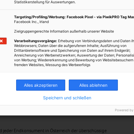
Statistikerstellung für Auswertungen.
 der es eine Vielzahl an großen Herausforderungen für unseren
glich gibt es neue Meldungen, die uns alle oft überfordern und
Targeting/Profiling/Werbung: Facebook Pixel - via PiwikPRO Tag M
en was jede/r Einzelne tun kann um dem entgegenzusteuern. Die
Facebook Inc., Irland
 stellt dabei eine sehr große Herausforderung dar. Daher haben
Zielgruppengerechte Information außerhalb unserer Website
hen eine Möglichkeit zu geben einen Beitrag zu leisten dieses
en Stück weit unserer Umwelt zu helfen. Mit
Too Good To Go
Verarbeitungsvorgänge:
Erhebung von Verbindungsdaten und Daten ih
Webbrowsers; Daten über die aufgerufenen Inhalte; Ausführung von
r kann mithelfen CO2 einzusparen und Lebensmittel vor einem
Drittanbietersoftware und Speicherung von Daten auf ihrem Endgerät;
Anreicherung von Werbenetzwerken; Auswertung der Daten; Personalis
von Werbung; Wiedererkennung und Bewerbung von Websitebesuchern
fremden Websites, Messung des Werbeerfolgs
t
Too Good To Go
genau?
Alles akzeptieren
Alles ablehnen
p, die es Betrieben wie Bäckereien, Restaurants, Cafés, Hotels und
Speichern und schließen
erschüssiges Essen zu einem vergünstigten Preis an Selbstabholer
Powered by
 vermieden und CO2 Emissionen reduziert. Eine Win-Win-Win-
d jeder Endkonsument in Österreich der überschüssige