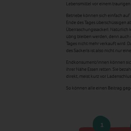
Lebensmittel vor einem traurigen
Betriebe können sich einfach auf
Ende des Tages überschüssigen a
Überraschungssackerl. Natürlich 
übrig bleiben werden, denn auch 
Tages nicht mehr verkauft wird. Da
des Sackerls ist also nicht nur e
Endkonsument/innen können sich 
ihrer Nähe Essen retten. Sie beza
direkt, meist kurz vor Ladenschlus
So können alle einen Beitrag ge