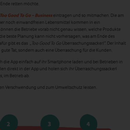
 Ende retten möchte.
Too Good To Go – Business
eintragen und so mitmachen. Die am
ber noch einwandfreien Lebensmittel kommen in ein
können die Betriebe vorab nicht genau wissen, welche Produkte
die beste Planung kann nicht vorhersagen, was am Ende des
für gibt es das „
Too Good To Go
Überraschungssackerl“. Der Inhalt
ine gute Tat, sondern auch eine Überraschung für die Kunden.
die App einfach auf ihr Smartphone laden und bei Betrieben in
hlen direkt in der App und holen sich ihr Überraschungssackerl
s, im Betrieb ab.
gen Verschwendung und zum Umweltschutz leisten.