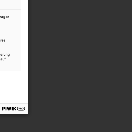
anager
res
ierung
 auf