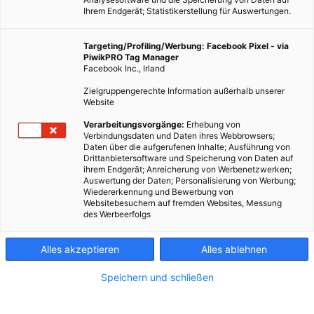
Ihrem Endgerät; Statistikerstellung für Auswertungen.
Targeting/Profiling/Werbung: Facebook Pixel - via
PiwikPRO Tag Manager
Facebook Inc., Irland
Outdoorspeicher für Photovoltaik entwickelt.
Zielgruppengerechte Information außerhalb unserer
Website
Dieser Artikel wurde am 17. August 2016 veröffentlicht
Verarbeitungsvorgänge:
Erhebung von
und ist möglicherweise nicht mehr aktuell!
Verbindungsdaten und Daten ihres Webbrowsers;
Daten über die aufgerufenen Inhalte; Ausführung von
Drittanbietersoftware und Speicherung von Daten auf
Das Karlsruher Institut für Technologie (KIT) hat den Prototyp
ihrem Endgerät; Anreicherung von Werbenetzwerken;
Auswertung der Daten; Personalisierung von Werbung;
eines wetterfesten Freiluft-Heimspeichers entwickelt.
Wiedererkennung und Bewerbung von
Websitebesuchern auf fremden Websites, Messung
Heimspeicher mit Lithium-Ionen-Batterien für
des Werbeerfolgs
Photovoltaikanlagen werden zwar immer erschwinglicher, aber
nicht in jedem Haushalt ist genügend Platz, um solch einen
Alles akzeptieren
Alles ablehnen
Speicher aufzustellen. Das KIT hat ein wetterfestes Gehäuse
entwickelt, in dem ein Freiluft-Heimspeicher in Garten, Hof
Speichern und schließen
oder Carport installiert werden kann.