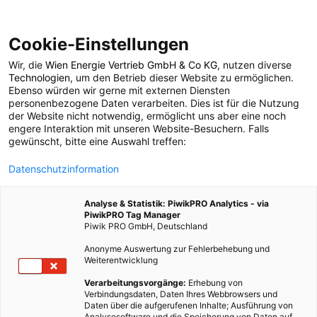
Cookie-Einstellungen
Wir, die
Wien Energie Vertrieb GmbH & Co KG
, nutzen diverse
TECH
Technologien
, um den Betrieb dieser Website zu ermöglichen.
Ebenso würden wir gerne mit externen Diensten
Freiluft-Heimspeicher
personenbezogene Daten verarbeiten. Dies ist für die Nutzung
der Website nicht notwendig, ermöglicht uns aber eine noch
engere Interaktion mit unseren Website-Besuchern. Falls
gewünscht, bitte eine Auswahl treffen:
17. AUGUST 2016
1 MINUTE LESEZEIT
Datenschutzinformation
Analyse & Statistik: PiwikPRO Analytics - via
PiwikPRO Tag Manager
Piwik PRO GmbH, Deutschland
Anonyme Auswertung zur Fehlerbehebung und
Weiterentwicklung
Verarbeitungsvorgänge:
Erhebung von
Verbindungsdaten, Daten Ihres Webbrowsers und
Daten über die aufgerufenen Inhalte; Ausführung von
Analysesoftware und die Speicherung von Daten auf