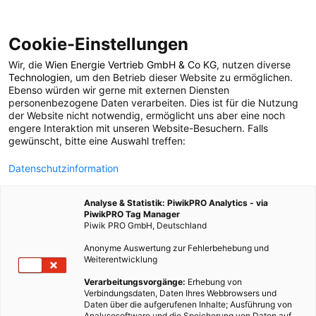
Cookie-Einstellungen
Wir, die
Wien Energie Vertrieb GmbH & Co KG
, nutzen diverse
ENERGIEPOLITIK
Technologien
, um den Betrieb dieser Website zu ermöglichen.
Ebenso würden wir gerne mit externen Diensten
Heizkosten sparen
personenbezogene Daten verarbeiten. Dies ist für die Nutzung
der Website nicht notwendig, ermöglicht uns aber eine noch
engere Interaktion mit unseren Website-Besuchern. Falls
gewünscht, bitte eine Auswahl treffen:
19. JANUAR 2009
2 MINUTEN LESEZEIT
Datenschutzinformation
Analyse & Statistik: PiwikPRO Analytics - via
PiwikPRO Tag Manager
Piwik PRO GmbH, Deutschland
Anonyme Auswertung zur Fehlerbehebung und
Weiterentwicklung
Verarbeitungsvorgänge:
Erhebung von
Verbindungsdaten, Daten Ihres Webbrowsers und
Daten über die aufgerufenen Inhalte; Ausführung von
Analysesoftware und die Speicherung von Daten auf