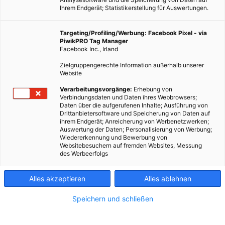
Ihrem Endgerät; Statistikerstellung für Auswertungen.
Targeting/Profiling/Werbung: Facebook Pixel - via
PiwikPRO Tag Manager
Facebook Inc., Irland
Dieser Artikel wurde am 19. Januar 2009 veröffentlicht und
Zielgruppengerechte Information außerhalb unserer
ist möglicherweise nicht mehr aktuell!Heizkosten sparen ist
Website
einfacher als angenommen. Kleine Umbauten und neue
Verarbeitungsvorgänge:
Erhebung von
Installationen machen den großen Unterschied. Allein die…
Verbindungsdaten und Daten ihres Webbrowsers;
Daten über die aufgerufenen Inhalte; Ausführung von
Drittanbietersoftware und Speicherung von Daten auf
ihrem Endgerät; Anreicherung von Werbenetzwerken;
Dieser Artikel wurde am 19. Januar 2009 veröffentlicht
Auswertung der Daten; Personalisierung von Werbung;
und ist möglicherweise nicht mehr aktuell!
Wiedererkennung und Bewerbung von
Websitebesuchern auf fremden Websites, Messung
des Werbeerfolgs
Heizkosten sparen ist einfacher als angenommen. Kleine
Umbauten und neue Installationen machen den großen
Unterschied.
Alles akzeptieren
Alles ablehnen
Allein die Zündflamme einer veralteten Gastherme verursacht
Speichern und schließen
bis zu 60€ Gaskosten jährlich. Pro Jahr verbraucht ein altes
Gerät 100 Kubikmeter Gas mehr als ein modernes ohne