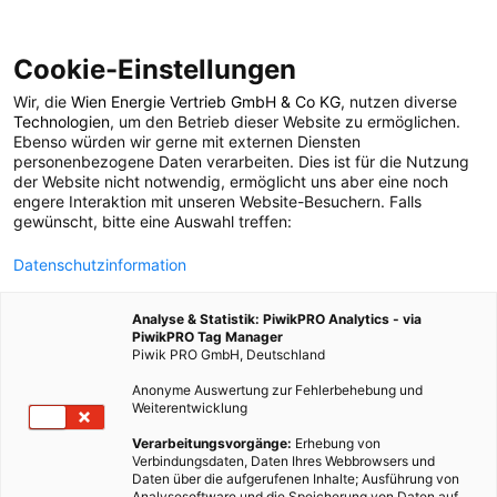
Cookie-Einstellungen
Wir, die
Wien Energie Vertrieb GmbH & Co KG
, nutzen diverse
TECH
Technologien
, um den Betrieb dieser Website zu ermöglichen.
Ebenso würden wir gerne mit externen Diensten
Hywind –
personenbezogene Daten verarbeiten. Dies ist für die Nutzung
der Website nicht notwendig, ermöglicht uns aber eine noch
engere Interaktion mit unseren Website-Besuchern. Falls
Schwimmender
gewünscht, bitte eine Auswahl treffen:
Datenschutzinformation
Windpark
Analyse & Statistik: PiwikPRO Analytics - via
PiwikPRO Tag Manager
27. MÄRZ 2018
2 MINUTEN LESEZEIT
Piwik PRO GmbH, Deutschland
Anonyme Auswertung zur Fehlerbehebung und
Weiterentwicklung
Verarbeitungsvorgänge:
Erhebung von
Verbindungsdaten, Daten Ihres Webbrowsers und
Daten über die aufgerufenen Inhalte; Ausführung von
Analysesoftware und die Speicherung von Daten auf