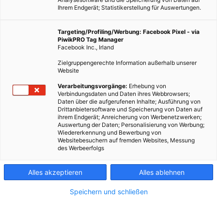
Ihrem Endgerät; Statistikerstellung für Auswertungen.
Targeting/Profiling/Werbung: Facebook Pixel - via
PiwikPRO Tag Manager
Facebook Inc., Irland
Zielgruppengerechte Information außerhalb unserer
Website
Verarbeitungsvorgänge:
Erhebung von
Verbindungsdaten und Daten ihres Webbrowsers;
Daten über die aufgerufenen Inhalte; Ausführung von
Die Anlage liefert jetzt Strom fürs schottische Netz.
Drittanbietersoftware und Speicherung von Daten auf
ihrem Endgerät; Anreicherung von Werbenetzwerken;
Auswertung der Daten; Personalisierung von Werbung;
Dieser Artikel wurde am 27. März 2018 veröffentlicht
Wiedererkennung und Bewerbung von
und ist möglicherweise nicht mehr aktuell!
Websitebesuchern auf fremden Websites, Messung
des Werbeerfolgs
Rund 25 Kilometer vor der Küste von Peterhead in
Alles akzeptieren
Alles ablehnen
Aberdeenshire, hat die
erste schwimmende Windfarm der
Welt
ihren Betrieb aufgenommen. Das Projekt, das von Statoil
Speichern und schließen
in Kooperation mit Masdar betrieben wird, hat eine Kapazität
von 30 MW und kann rund 20.000 Haushalte mit Energie