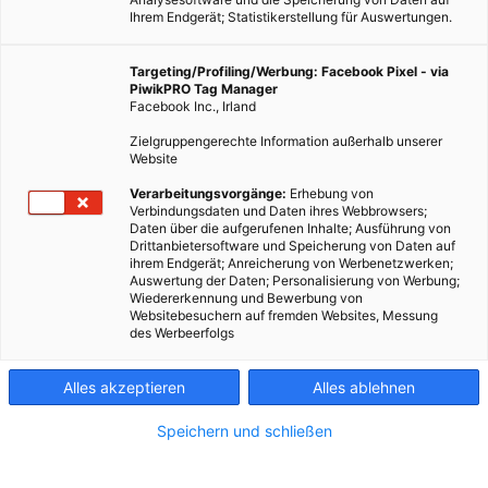
Ihrem Endgerät; Statistikerstellung für Auswertungen.
Targeting/Profiling/Werbung: Facebook Pixel - via
PiwikPRO Tag Manager
Facebook Inc., Irland
Zielgruppengerechte Information außerhalb unserer
Website
Verarbeitungsvorgänge:
Erhebung von
Verbindungsdaten und Daten ihres Webbrowsers;
Daten über die aufgerufenen Inhalte; Ausführung von
Drittanbietersoftware und Speicherung von Daten auf
Dieser Artikel wurde am 23. Mai 2013 veröffentlicht und ist
ihrem Endgerät; Anreicherung von Werbenetzwerken;
Auswertung der Daten; Personalisierung von Werbung;
möglicherweise nicht mehr aktuell! Am 17.03.2011
Wiedererkennung und Bewerbung von
überreichte Hans Joachim Schellnhuber, als Vorsitzender des
Websitebesuchern auf fremden Websites, Messung
des Werbeerfolgs
Wissenschaftlichen Beirats der Bundesregierung Globale
Umweltveränderungen (WBGU)…
Alles akzeptieren
Alles ablehnen
Dieser Artikel wurde am 23. Mai 2013 veröffentlicht
Speichern und schließen
und ist möglicherweise nicht mehr aktuell!