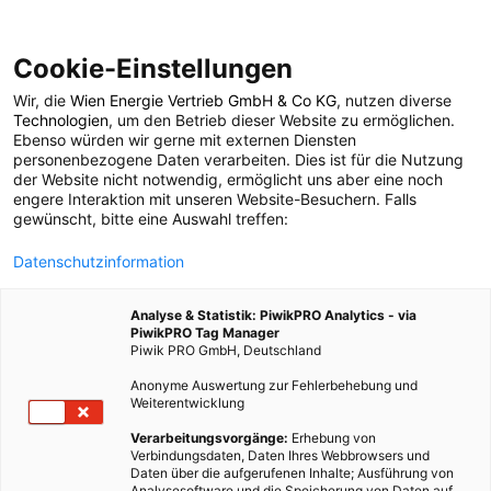
Cookie-Einstellungen
Wir, die
Wien Energie Vertrieb GmbH & Co KG
, nutzen diverse
ENERGIEPOLITIK
Technologien
, um den Betrieb dieser Website zu ermöglichen.
Ebenso würden wir gerne mit externen Diensten
Landet „die große
personenbezogene Daten verarbeiten. Dies ist für die Nutzung
der Website nicht notwendig, ermöglicht uns aber eine noch
engere Interaktion mit unseren Website-Besuchern. Falls
Transformation“
gewünscht, bitte eine Auswahl treffen:
Datenschutzinformation
wieder in der
Analyse & Statistik: PiwikPRO Analytics - via
Schublade?
PiwikPRO Tag Manager
Piwik PRO GmbH, Deutschland
Anonyme Auswertung zur Fehlerbehebung und
23. MAI 2013
3 MINUTEN LESEZEIT
Weiterentwicklung
Verarbeitungsvorgänge:
Erhebung von
Verbindungsdaten, Daten Ihres Webbrowsers und
Daten über die aufgerufenen Inhalte; Ausführung von
Analysesoftware und die Speicherung von Daten auf