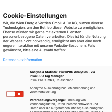
Cookie-Einstellungen
Wir, die
Wien Energie Vertrieb GmbH & Co KG
, nutzen diverse
POSTS BY TAG
Technologien
, um den Betrieb dieser Website zu ermöglichen.
Ebenso würden wir gerne mit externen Diensten
Grenzen des
personenbezogene Daten verarbeiten. Dies ist für die Nutzung
der Website nicht notwendig, ermöglicht uns aber eine noch
engere Interaktion mit unseren Website-Besuchern. Falls
Wachstums
gewünscht, bitte eine Auswahl treffen:
Datenschutzinformation
3 BEITRÄGE
Analyse & Statistik: PiwikPRO Analytics - via
PiwikPRO Tag Manager
Piwik PRO GmbH, Deutschland
Anonyme Auswertung zur Fehlerbehebung und
Weiterentwicklung
Verarbeitungsvorgänge:
Erhebung von
Verbindungsdaten, Daten Ihres Webbrowsers und
Daten über die aufgerufenen Inhalte; Ausführung von
Analysesoftware und die Speicherung von Daten auf