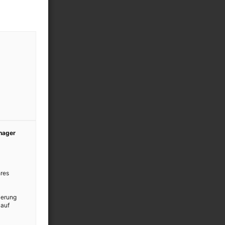
anager
res
ierung
 auf