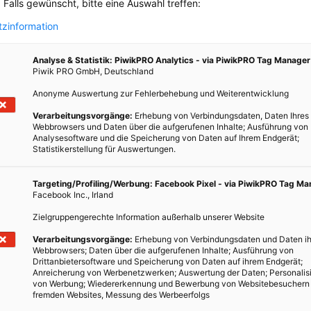
 Falls gewünscht, bitte eine Auswahl treffen:
e indische Familie in Sachen Energieverbrauch deutlich die Nase
ie wirtschaftlichen Standards des jeweiligen Landes und die
zinformation
en Familien.
Analyse & Statistik: PiwikPRO Analytics - via PiwikPRO Tag Manager
re Erde?
Piwik PRO GmbH, Deutschland
eltbevölkerung auf neun Milliarden angestiegen sein und dann ist
Anonyme Auswertung zur Fehlerbehebung und Weiterentwicklung
,5 bis 2 Tonnen pro Erdenbürger und Jahr das höchste der
Verarbeitungsvorgänge:
Erhebung von Verbindungsdaten, Daten Ihres
 Emissionswert würde unsere Welt langfristig gesehen nicht
Webbrowsers und Daten über die aufgerufenen Inhalte; Ausführung von
len, dass mittelfristig drei Tonnen das Maximum pro Kopf und Jahr
Analysesoftware und die Speicherung von Daten auf Ihrem Endgerät;
Statistikerstellung für Auswertungen.
ie Situation aber völlig anders aus: US-Bürger, Kanadier und
nitt 25 Tonnen (!) an Klimagasen pro Jahr.
Targeting/Profiling/Werbung: Facebook Pixel - via PiwikPRO Tag M
Facebook Inc., Irland
zehn bis zwölf Tonnen. Und wie Sie bereits wissen, erzeugt ein
wa drei Tonnen Treibhausgase. Laut den Wissenschaftlern würde
Zielgruppengerechte Information außerhalb unserer Website
annehmbaren Bereich liegen, natürlich nur mittelfristig gesehen.
Verarbeitungsvorgänge:
Erhebung von Verbindungsdaten und Daten ih
en und Fakten ist eines sonnenklar: Der Lebensstil entscheidet
Webbrowsers; Daten über die aufgerufenen Inhalte; Ausführung von
Drittanbietersoftware und Speicherung von Daten auf ihrem Endgerät;
er Erde. Jeder Lifestyle bietet Einsparpotentiale, die das tägliche
Anreicherung von Werbenetzwerken; Auswertung der Daten; Personalis
n könnten.
von Werbung; Wiedererkennung und Bewerbung von Websitebesuchern
fremden Websites, Messung des Werbeerfolgs