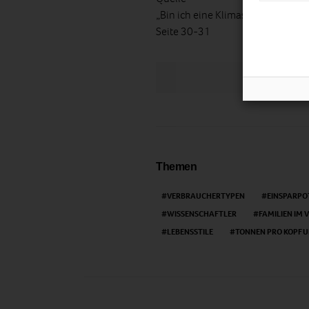
„Bin ich eine Klimasau? Klima sch
Seite 30-31
LIKE
Themen
VERBRAUCHERTYPEN
EINSPARPO
WISSENSCHAFTLER
FAMILIEN IM 
LEBENSSTILE
TONNEN PRO KOPF U