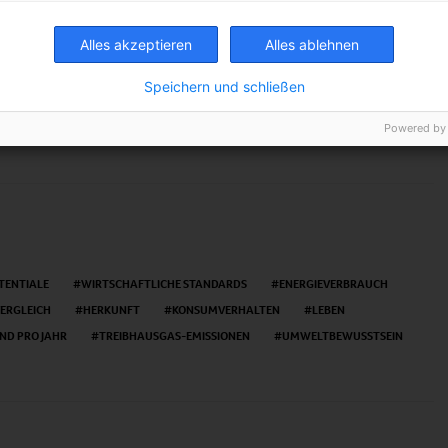
ützen und damit besser leben.“ von Klaus Füsser,
Alles akzeptieren
Alles ablehnen
Speichern und schließen
TWEET
Powered by
TENTIALE
WIRTSCHAFTLICHE STANDARDS
ENERGIEVERBRAUCH
VERGLEICH
HERKUNFT
KONSUMVERHALTEN
LEBEN
ND PRO JAHR
TREIBHAUSGAS-EMISSIONEN
UMWELTBEWUSSTSEIN