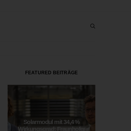
FEATURED BEITRÄGE
Solarmodul mit 34,4 %
LOOP
Wirkungsgrad: Fraunhofer
München