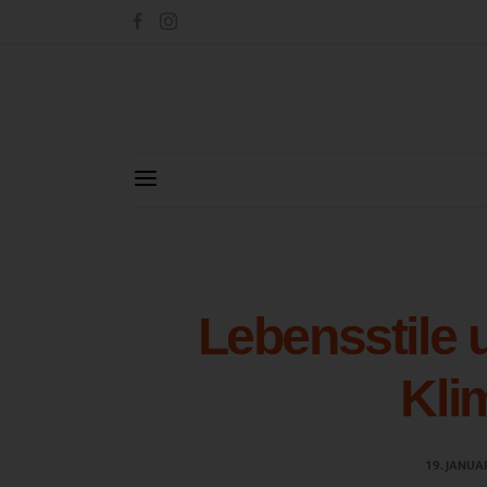
Lebensstile 
Kli
19. JANUA