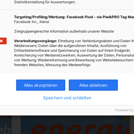
Statistikerstellung für Auswertungen.
house-
28. SEPTEMBER 2011
VON
ENERGIELEBEN REDAKTION
gger
Targeting/Profiling/Werbung: Facebook Pixel - via PiwikPRO Tag M
 einer
„Oida, Trenn!“ – Unmissverständlich und für jedermann
Facebook Inc., Irland
einfach nachvollziehbar soll sie sein: die Botschaft der
Zielgruppengerechte Information außerhalb unserer Website
ARA in Zusammenarbeit mit der MA 48, der „Abteilung
Verarbeitungsvorgänge:
Erhebung von Verbindungsdaten und Daten ih
für Abfallwirtschaft, Straßenreinigung und Fuhrpark“
Webbrowsers; Daten über die aufgerufenen Inhalte; Ausführung von
in…
Drittanbietersoftware und Speicherung von Daten auf ihrem Endgerät;
Anreicherung von Werbenetzwerken; Auswertung der Daten; Personalis
von Werbung; Wiedererkennung und Bewerbung von Websitebesuchern
BEITRAG ANSEHEN
fremden Websites, Messung des Werbeerfolgs
TEILEN
Alles akzeptieren
Alles ablehnen
Speichern und schließen
Powered by