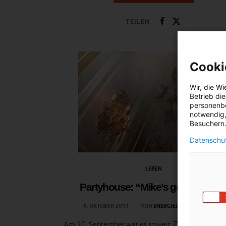
TEILEN
Cooki
Wir, die
Wi
Betrieb di
personenbe
notwendig,
Besuchern.
Datenschut
LEBEN
Partyhouse: “Mike’s get together
8. OKTOBER 2011
VON
ENERGIELEBEN REDAKTION
Am 30. September war es soweit: Zeit für die drit