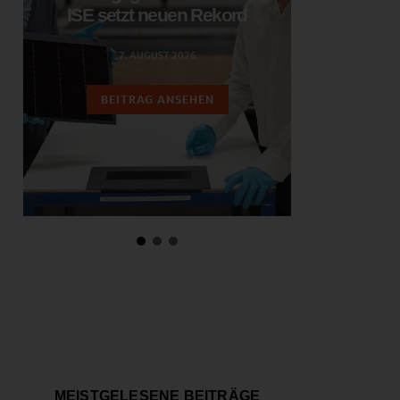
ISE setzt neuen Rekord
das nie
7. AUGUST 2026
6.
BEITRAG ANSEHEN
BEIT
MEISTGELESENE BEITRÄGE