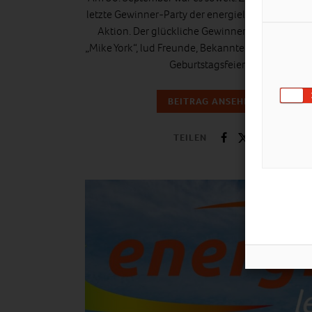
letzte Gewinner-Party der energieleben.at Party
Aktion. Der glückliche Gewinner, Fashion-Blo
„Mike York“, lud Freunde, Bekannte und Familie zu
Geburtstagsfeier…
BEITRAG ANSEHEN
TEILEN