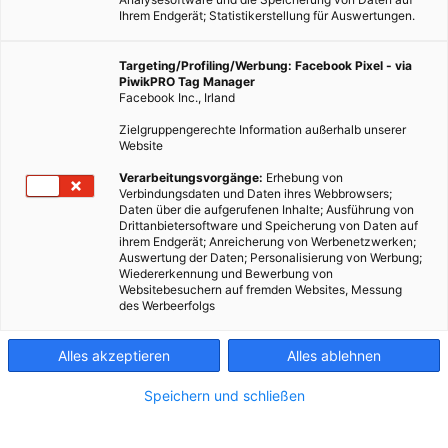
Ihrem Endgerät; Statistikerstellung für Auswertungen.
Nachhaltige Architektur ignoriert die Gesetze der
Targeting/Profiling/Werbung: Facebook Pixel - via
PiwikPRO Tag Manager
industriellen Kultur und richtet sich allein nach den lokalen
Facebook Inc., Irland
Ressourcen und den Ansprüchen der Mitwelt.
Zielgruppengerechte Information außerhalb unserer
Website
Dieser Artikel wurde am 19. Februar 2015 veröffentlicht
Verarbeitungsvorgänge:
Erhebung von
und ist möglicherweise nicht mehr aktuell!
Verbindungsdaten und Daten ihres Webbrowsers;
Daten über die aufgerufenen Inhalte; Ausführung von
Drittanbietersoftware und Speicherung von Daten auf
„Die Zukunft spüren – der Architekt als Seismograph“ war das
ihrem Endgerät; Anreicherung von Werbenetzwerken;
Motto der Architektur-Biennale Venedig 1996. Bereits in den
Auswertung der Daten; Personalisierung von Werbung;
Wiedererkennung und Bewerbung von
70er Jahren hatten Architektursymposien angehende
Websitebesuchern auf fremden Websites, Messung
„Gestalter der Umwelt“ ermahnt, sich mehr dem „Erspüren der
des Werbeerfolgs
Notwendigkeiten“ zu widmen, als der Erfüllung von
Renditeerwartungen von Bauträgern. In der „gebauten
Alles akzeptieren
Alles ablehnen
Realität“ der letzten 40 Jahre ist davon nicht viel zu sehen
Speichern und schließen
gewesen, doch langsam entwickelt sich das „Unbehagen“,
sowohl der Menschen – der Bewohner – und der Planer.
Architekten bauen nun einmal für Generationen und nicht für