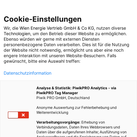
Cookie-Einstellungen
Wir, die
Wien Energie Vertrieb GmbH & Co KG
, nutzen diverse
ARCHITEKTUR
Technologien
, um den Betrieb dieser Website zu ermöglichen.
Ebenso würden wir gerne mit externen Diensten
Nachhaltig bauen heißt
personenbezogene Daten verarbeiten. Dies ist für die Nutzung
der Website nicht notwendig, ermöglicht uns aber eine noch
engere Interaktion mit unseren Website-Besuchern. Falls
wieder anders bauen
gewünscht, bitte eine Auswahl treffen:
Datenschutzinformation
19. FEBRUAR 2015
5 MINUTEN LESEZEIT
Analyse & Statistik: PiwikPRO Analytics - via
PiwikPRO Tag Manager
Piwik PRO GmbH, Deutschland
Anonyme Auswertung zur Fehlerbehebung und
Weiterentwicklung
Verarbeitungsvorgänge:
Erhebung von
Verbindungsdaten, Daten Ihres Webbrowsers und
Daten über die aufgerufenen Inhalte; Ausführung von
Analysesoftware und die Speicherung von Daten auf