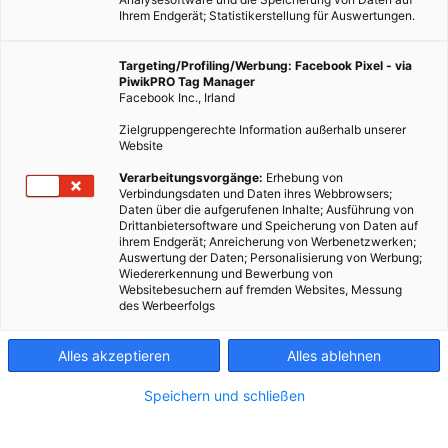
Ihrem Endgerät; Statistikerstellung für Auswertungen.
Targeting/Profiling/Werbung: Facebook Pixel - via
PiwikPRO Tag Manager
Facebook Inc., Irland
Zielgruppengerechte Information außerhalb unserer
Website
Verarbeitungsvorgänge:
Erhebung von
Verbindungsdaten und Daten ihres Webbrowsers;
Daten über die aufgerufenen Inhalte; Ausführung von
Drittanbietersoftware und Speicherung von Daten auf
MOBILITÄT
ihrem Endgerät; Anreicherung von Werbenetzwerken;
Auswertung der Daten; Personalisierung von Werbung;
Wie der Radnabenmotor von DeepDrive die
Wiedererkennung und Bewerbung von
Elektromobilität verändern könnte
Websitebesuchern auf fremden Websites, Messung
des Werbeerfolgs
10. JULI 2026
VON
ENERGIELEBEN
DeepDrive aus München entwickelt einen Radnabenmotor, der
Alles akzeptieren
Alles ablehnen
direkt im Rad sitzt – leichter, effizienter und günstiger als
Speichern und schließen
klassische E Antriebe. Und die ersten Tests zeigen, dass das
Konzept nicht nur auf dem Papier funktioniert.