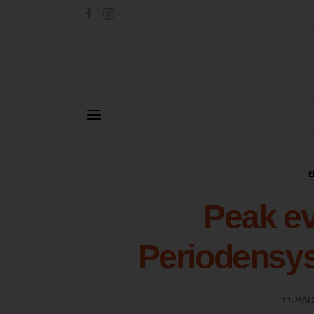
E
Peak ev
Periodensy
11. MAI