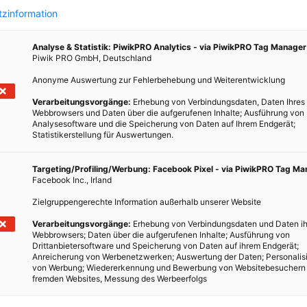
kommen ist, die für die Elektronikindustrie unverzichtbar sind;
zinformation
Seltenen Erden. Die Industrie entwickelte in der Folge ein Maß für
n der Produktion: Die Criticality. Sie zielt auf einen
Analyse & Statistik: PiwikPRO Analytics - via PiwikPRO Tag Manager
Piwik PRO GmbH, Deutschland
ahren und berücksichtigt neben der technischen Komplexität des
Umwelt auch das politische Umfeld sowie die Stabilität der
Anonyme Auswertung zur Fehlerbehebung und Weiterentwicklung
ers wichtig, wenn zu den Hauptproduzenten die Demokratische
Verarbeitungsvorgänge:
Erhebung von Verbindungsdaten, Daten Ihres
na gehört.
Webbrowsers und Daten über die aufgerufenen Inhalte; Ausführung von
Analysesoftware und die Speicherung von Daten auf Ihrem Endgerät;
Statistikerstellung für Auswertungen.
eme nicht bei den etablierten Metallen der Industriellen
minium, Zink oder Kupfer, sondern bei den Elementen, die für das
Targeting/Profiling/Werbung: Facebook Pixel - via PiwikPRO Tag M
Bedeutung sind, da man in der Produktion von Elektronik nicht
Facebook Inc., Irland
toffe für Handys, Batterien, Solarzellen und Windräder, wie Gallium
Zielgruppengerechte Information außerhalb unserer Website
und problemlos zu erhalten.
Verarbeitungsvorgänge:
Erhebung von Verbindungsdaten und Daten ih
s ist, dass das Recycling von Elektronikschrott immer stärker an
Webbrowsers; Daten über die aufgerufenen Inhalte; Ausführung von
Drittanbietersoftware und Speicherung von Daten auf ihrem Endgerät;
man ernsthaften Problemen in der Versorgung mit notwendigen
Anreicherung von Werbenetzwerken; Auswertung der Daten; Personalis
g ist nicht nur ein umweltfreundliches Schlagwort, es ist eine
von Werbung; Wiedererkennung und Bewerbung von Websitebesuchern
fremden Websites, Messung des Werbeerfolgs
r Risikominimierung.