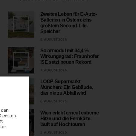
Zweites Leben für E-Auto-
Batterien in Österreichs
1
größtem Second-Life-
Speicher
8. AUGUST 2026
Solarmodul mit 34,4 %
Wirkungsgrad: Fraunhofer
2
ISE setzt neuen Rekord
7. AUGUST 2026
LOOP Supermarkt
München: Ein Gebäude,
3
das nie zu Abfall wird
6. AUGUST 2026
 den
Wien erlebt erneut extreme
Diensten
Hitze und die Fernkälte
ht
4
läuft auf Hochtouren
te-
5. AUGUST 2026