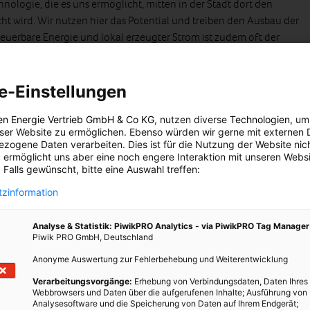
hnologie, die es uns ermöglicht, mitten in der Stadt dort den
ht wird. Wir nutzen hier das Potential und treiben den Ausbau der
euerbare Energie und lokal erzeugter Strom ist zudem oft der
 Kunden.
e-Einstellungen
 die Kunden?
 komplette PV-Anlage. Die Errichtung, die Wartung, alle
en Energie Vertrieb GmbH & Co KG
, nutzen diverse
Technologien
, um
eser Website zu ermöglichen. Ebenso würden wir gerne mit externen 
 Der Kunde vor Ort muss praktisch nur noch den Strom
zogene Daten verarbeiten. Dies ist für die Nutzung der Website nic
nen Dach entfällt zudem ein Großteil der Netzgebühren sowie
 ermöglicht uns aber eine noch engere Interaktion mit unseren Websi
ben dadurch den Vorteil, lokal erzeugten PV-Strom günstiger zu
 Falls gewünscht, bitte eine Auswahl treffen:
tlichen Netz. Im Modell von Wien Energie fallen für den Bezug
zinformation
en oder sonstige laufende Fixkosten an. Das heißt, es lohnt sich
welche untertags nur wenig Verbrauch haben.
Analyse & Statistik: PiwikPRO Analytics - via PiwikPRO Tag Manager
Piwik PRO GmbH, Deutschland
nes Mehrparteienhauses zu einer PV-Anlage?
Anonyme Auswertung zur Fehlerbehebung und Weiterentwicklung
che Arten passieren. Entweder wendet sich Wien Energie an die
Verarbeitungsvorgänge:
Erhebung von Verbindungsdaten, Daten Ihres
Webbrowsers und Daten über die aufgerufenen Inhalte; Ausführung von
 oder sie wenden sich an uns. Mit den Hauseigentümern wird in
Analysesoftware und die Speicherung von Daten auf Ihrem Endgerät;