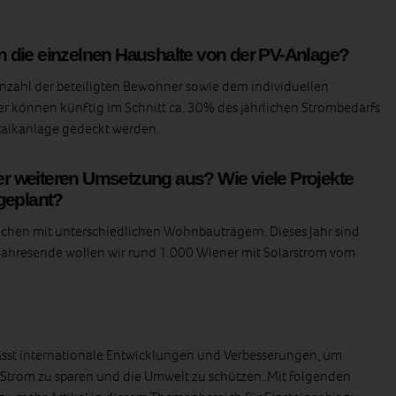
 die einzelnen Haushalte von der PV-Anlage?
Anzahl der beteiligten Bewohner sowie dem individuellen
 können künftig im Schnitt ca. 30% des jährlichen Strombedarfs
taikanlage gedeckt werden.
der weiteren Umsetzung aus? Wie viele Projekte
geplant?
rächen mit unterschiedlichen Wohnbauträgern. Dieses Jahr sind
s Jahresende wollen wir rund 1.000 Wiener mit Solarstrom vom
asst internationale Entwicklungen und Verbesserungen, um
 Strom zu sparen und die Umwelt zu schützen. Mit folgenden