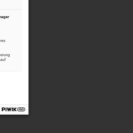
anager
res
ierung
 auf