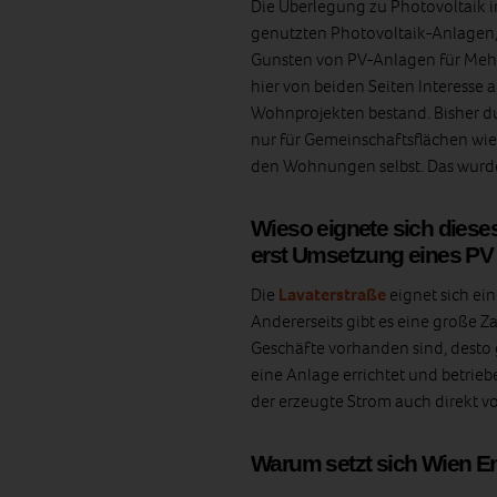
Die Überlegung zu Photovoltaik 
genutzten Photovoltaik-Anlagen, 
Gunsten von PV-Anlagen für Mehrf
hier von beiden Seiten Interess
Wohnprojekten bestand. Bisher d
nur für Gemeinschaftsflächen wie
den Wohnungen selbst. Das wurde
Wieso eignete sich dieses
erst Umsetzung eines PV
Die
Lavaterstraße
eignet sich ei
Andererseits gibt es eine große 
Geschäfte vorhanden sind, desto 
eine Anlage errichtet und betrieb
der erzeugte Strom auch direkt vor
Warum setzt sich Wien En