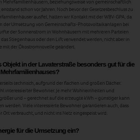
in Mehrfamilienhäusern, beziehungsweise von gemeinschaftlich
entstand schon vor Jahren. Noch bevor der Gesetzesbeschluss zu
amilienhäuser ausfiel, hatten wir Kontakt mit der WBV-GPA, da
e an der Umsetzung von Gemeinschafts-Photovoltaikanlagen bei
urfte der Sonnenstrom in Wohnhäusern mit mehreren Parteien
 das Stiegenhaus oder den Lift verwendet werden, nicht aber in
 mit der Ökostromnovelle geändert.
 Objekt in der Lavaterstraße besonders gut für die
 Mehrfamilienhauses?
nerseits technisch, aufgrund der flachen und großen Dächer.
Zahl interessierter Bewohner. Je mehr Wohneinheiten und
größer und – gerechnet auf die erzeugte kWh – günstiger kann
en werden. Viele interessierte Bewohner garantieren auch, dass
 Ort verbraucht, und nicht ins Netz eingespeist wird.
ergie für die Umsetzung ein?