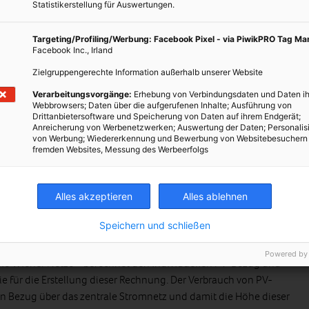
für die Dachflächen der geeigneten Wohnobjekte abgeschlossen.
Statistikerstellung für Auswertungen.
n Angeboten für die Nutzung des Solarstroms an die Bewohner
 günstiger, was uns entsprechend optimistisch in die Zukunft
Targeting/Profiling/Werbung: Facebook Pixel - via PiwikPRO Tag M
Facebook Inc., Irland
Zielgruppengerechte Information außerhalb unserer Website
n der Anfrage bis zur eigenen PV-Anlage am Dach?
Verarbeitungsvorgänge:
Erhebung von Verbindungsdaten und Daten ih
Webbrowsers; Daten über die aufgerufenen Inhalte; Ausführung von
Hauseigentümer das Potential der Wohnhausanlage geprüft und ein
Drittanbietersoftware und Speicherung von Daten auf ihrem Endgerät;
Anreicherung von Werbenetzwerken; Auswertung der Daten; Personalis
ch sind unterschiedliche Einreichungen bezüglich der
von Werbung; Wiedererkennung und Bewerbung von Websitebesuchern
Schritte abgeschlossen, treten wir an die Bewohner des
fremden Websites, Messung des Werbeerfolgs
 Interesse besteht, errichten wir die Gemeinschafts-
Alles akzeptieren
Alles ablehnen
echnet?
Speichern und schließen
ne zusätzliche Rechnung für den bezogenen PV-Strom. Der
Powered by
 die Wiener Netze – berechnet den individuellen PV-Bezug und
e für die Erstellung dieser Rechnung. Der Verbrauch von PV-
n Bezug über das zentrale Stromnetz und damit die Höhe dieser