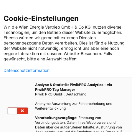
Cookie-Einstellungen
Wir, die
Wien Energie Vertrieb GmbH & Co KG
, nutzen diverse
TECH
Technologien
, um den Betrieb dieser Website zu ermöglichen.
Ebenso würden wir gerne mit externen Diensten
Raketen und Warp
personenbezogene Daten verarbeiten. Dies ist für die Nutzung
der Website nicht notwendig, ermöglicht uns aber eine noch
engere Interaktion mit unseren Website-Besuchern. Falls
gewünscht, bitte eine Auswahl treffen:
31. DEZEMBER 2010
1 MINUTE LESEZEIT
Datenschutzinformation
Analyse & Statistik: PiwikPRO Analytics - via
PiwikPRO Tag Manager
Piwik PRO GmbH, Deutschland
Anonyme Auswertung zur Fehlerbehebung und
Weiterentwicklung
Verarbeitungsvorgänge:
Erhebung von
Verbindungsdaten, Daten Ihres Webbrowsers und
Daten über die aufgerufenen Inhalte; Ausführung von
Analysesoftware und die Speicherung von Daten auf