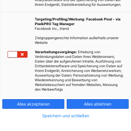
Ihrem Endgerät; Statistikerstellung für Auswertungen.
Targeting/Profiling/Werbung: Facebook Pixel - via
PiwikPRO Tag Manager
Facebook Inc., Irland
Dieser Artikel wurde am 31. Dezember 2010 veröffentlicht
Zielgruppengerechte Information außerhalb unserer
und ist möglicherweise nicht mehr aktuell!Das Jahr 2010
Website
klingt aus, auch diesmal wieder ganz traditionell mit Raketen
Verarbeitungsvorgänge:
Erhebung von
verabschiedet. Für die CO2 Bilanz…
Verbindungsdaten und Daten ihres Webbrowsers;
Daten über die aufgerufenen Inhalte; Ausführung von
Drittanbietersoftware und Speicherung von Daten auf
ihrem Endgerät; Anreicherung von Werbenetzwerken;
Dieser Artikel wurde am 31. Dezember 2010 veröffentlicht
Auswertung der Daten; Personalisierung von Werbung;
und ist möglicherweise nicht mehr aktuell!
Wiedererkennung und Bewerbung von
Websitebesuchern auf fremden Websites, Messung
des Werbeerfolgs
Das Jahr 2010 klingt aus, auch diesmal wieder ganz
traditionell mit Raketen verabschiedet. Für die CO2 Bilanz ist
Alles akzeptieren
Alles ablehnen
das nicht ganz ideal, wie man sich vorstellen kann. Die Abhilfe
kennen wir zwar schon aus Filmen, in der Realität lässt sie
Speichern und schließen
aber noch auf sich warten.
Gelegentlich wünschen wir ihn uns wohl alle, den Warp-Antrieb