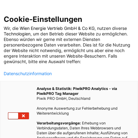
Cookie-Einstellungen
Wir, die
Wien Energie Vertrieb GmbH & Co KG
, nutzen diverse
LEBEN
Technologien
, um den Betrieb dieser Website zu ermöglichen.
Ebenso würden wir gerne mit externen Diensten
So stylt man die neue
personenbezogene Daten verarbeiten. Dies ist für die Nutzung
der Website nicht notwendig, ermöglicht uns aber eine noch
engere Interaktion mit unseren Website-Besuchern. Falls
Wohnung abseits vom
gewünscht, bitte eine Auswahl treffen:
Datenschutzinformation
Mainstream!
Analyse & Statistik: PiwikPRO Analytics - via
PiwikPRO Tag Manager
12. MÄRZ 2014
3 MINUTEN LESEZEIT
Piwik PRO GmbH, Deutschland
Anonyme Auswertung zur Fehlerbehebung und
Weiterentwicklung
Verarbeitungsvorgänge:
Erhebung von
Verbindungsdaten, Daten Ihres Webbrowsers und
Daten über die aufgerufenen Inhalte; Ausführung von
Analysesoftware und die Speicherung von Daten auf