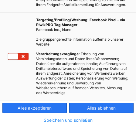
Ihrem Endgerät; Statistikerstellung für Auswertungen.
Targeting/Profiling/Werbung: Facebook Pixel - via
PiwikPRO Tag Manager
Facebook Inc., Irland
Zielgruppengerechte Information außerhalb unserer
Website
Verarbeitungsvorgänge:
Erhebung von
Verbindungsdaten und Daten ihres Webbrowsers;
Daten über die aufgerufenen Inhalte; Ausführung von
Drittanbietersoftware und Speicherung von Daten auf
ihrem Endgerät; Anreicherung von Werbenetzwerken;
Das oftmals nervenaufreibende Suchen nach einer neuen
Auswertung der Daten; Personalisierung von Werbung;
Wiedererkennung und Bewerbung von
Wohnung hat endlich ein Ende, der Einzug steht bevor und
Websitebesuchern auf fremden Websites, Messung
damit auch die Frage, wie man sich einrichtet. Meistens ist
des Werbeerfolgs
dies mit der Anschaffung neuer Möbelstücke, sowie neuer
Deko und dem Kauf von nützenlichen Utensilien, wie zum
Alles akzeptieren
Alles ablehnen
Beispiel für die Küche, verbunden. Wer keine Lust hat, sich
Speichern und schließen
durch den Möbelhausdschungel zu schlagen, hat die
Möglichkeit sich auch anders Neuzugänge in die Wohnung
zu schaffen.