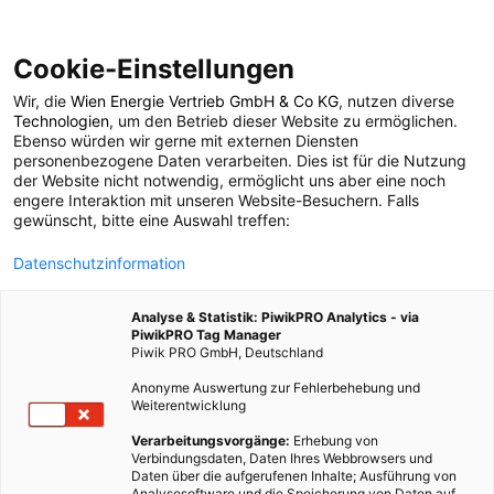
Cookie-Einstellungen
Wir, die
Wien Energie Vertrieb GmbH & Co KG
, nutzen diverse
POSTS BY TAG
Technologien
, um den Betrieb dieser Website zu ermöglichen.
Ebenso würden wir gerne mit externen Diensten
10 Jahre
personenbezogene Daten verarbeiten. Dies ist für die Nutzung
der Website nicht notwendig, ermöglicht uns aber eine noch
engere Interaktion mit unseren Website-Besuchern. Falls
gewünscht, bitte eine Auswahl treffen:
1 BEITRAG
Datenschutzinformation
Analyse & Statistik: PiwikPRO Analytics - via
PiwikPRO Tag Manager
Piwik PRO GmbH, Deutschland
Anonyme Auswertung zur Fehlerbehebung und
Weiterentwicklung
Verarbeitungsvorgänge:
Erhebung von
Verbindungsdaten, Daten Ihres Webbrowsers und
Daten über die aufgerufenen Inhalte; Ausführung von
Analysesoftware und die Speicherung von Daten auf