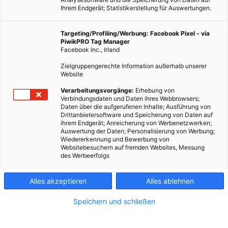
Ihrem Endgerät; Statistikerstellung für Auswertungen.
Targeting/Profiling/Werbung: Facebook Pixel - via
PiwikPRO Tag Manager
LEBEN
Facebook Inc., Irland
Ein Haus aus Algen
Zielgruppengerechte Information außerhalb unserer
Website
26. OKTOBER 2012
VON
MARTINA LIEL
Verarbeitungsvorgänge:
Erhebung von
In Hamburg steht das weltweit erste Haus mit einer
Verbindungsdaten und Daten ihres Webbrowsers;
Bioreaktorfassae. In der Fassade aus Glaswürfeln wachsen
Daten über die aufgerufenen Inhalte; Ausführung von
Drittanbietersoftware und Speicherung von Daten auf
Algen und versorgen das Gebäude mit Wärme und Biogas. In
ihrem Endgerät; Anreicherung von Werbenetzwerken;
der Glasfassade schwimmen Algen…
Auswertung der Daten; Personalisierung von Werbung;
Wiedererkennung und Bewerbung von
Websitebesuchern auf fremden Websites, Messung
des Werbeerfolgs
BEITRAG ANSEHEN
TEILEN
Alles akzeptieren
Alles ablehnen
Speichern und schließen