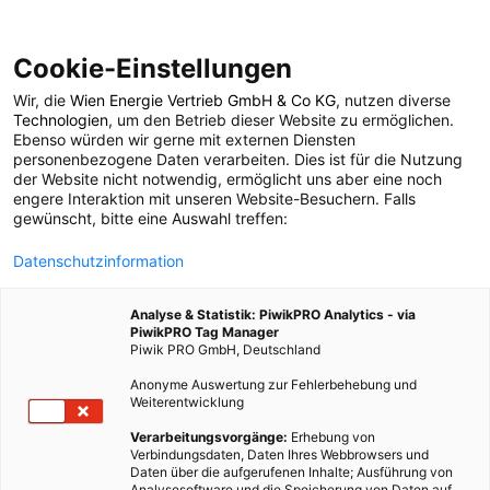
Cookie-Einstellungen
Wir, die
Wien Energie Vertrieb GmbH & Co KG
, nutzen diverse
POSTS BY TAG
Technologien
, um den Betrieb dieser Website zu ermöglichen.
Ebenso würden wir gerne mit externen Diensten
Allein sein
personenbezogene Daten verarbeiten. Dies ist für die Nutzung
der Website nicht notwendig, ermöglicht uns aber eine noch
engere Interaktion mit unseren Website-Besuchern. Falls
gewünscht, bitte eine Auswahl treffen:
1 BEITRAG
Datenschutzinformation
Analyse & Statistik: PiwikPRO Analytics - via
PiwikPRO Tag Manager
Piwik PRO GmbH, Deutschland
Anonyme Auswertung zur Fehlerbehebung und
Weiterentwicklung
Verarbeitungsvorgänge:
Erhebung von
Verbindungsdaten, Daten Ihres Webbrowsers und
Daten über die aufgerufenen Inhalte; Ausführung von
Analysesoftware und die Speicherung von Daten auf