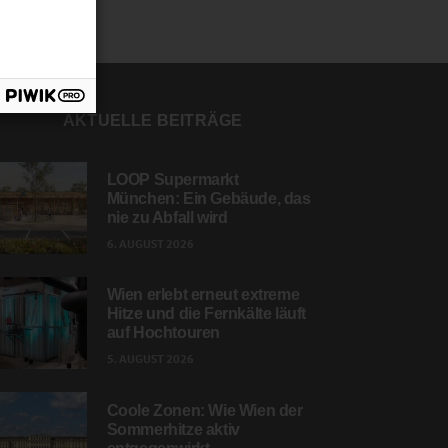
AKTUELLE BEITRÄGE
LOOP Supermarkt
München: Ein Gebäude, das
nie zu Abfall wird
6. AUGUST 2026
Wien erlebt erneut extreme
Hitze und die Fernkälte läuft
auf Hochtouren
5. AUGUST 2026
Coole Zonen: Wie Wien der
Sommerhitze aktiv