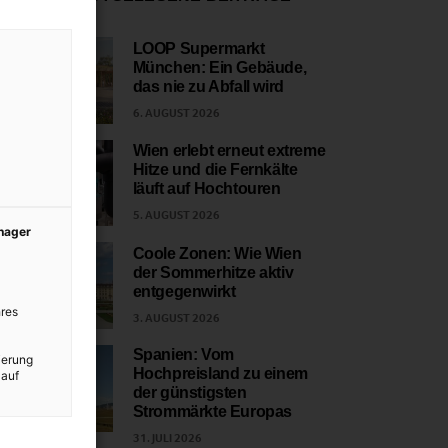
LOOP Supermarkt
München: Ein Gebäude,
1
das nie zu Abfall wird
6. AUGUST 2026
Wien erlebt erneut extreme
Hitze und die Fernkälte
2
läuft auf Hochtouren
5. AUGUST 2026
anager
Coole Zonen: Wie Wien
der Sommerhitze aktiv
3
entgegenwirkt
res
3. AUGUST 2026
Spanien: Vom
ierung
Hochpreisland zu einem
 auf
4
der günstigsten
Strommärkte Europas
31. JULI 2026