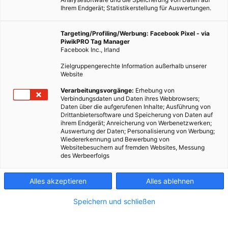
Ihrem Endgerät; Statistikerstellung für Auswertungen.
Targeting/Profiling/Werbung: Facebook Pixel - via
PiwikPRO Tag Manager
ERNÄHRUNG
NEWSLETTER
Facebook Inc., Irland
Die Kaffeealternative zu Alukapseln
Zielgruppengerechte Information außerhalb unserer
Website
20. MAI 2015
VON
ENERGIELEBEN REDAKTION
Verarbeitungsvorgänge:
Erhebung von
So kann man auch Kaffee machen.
Verbindungsdaten und Daten ihres Webbrowsers;
Daten über die aufgerufenen Inhalte; Ausführung von
Drittanbietersoftware und Speicherung von Daten auf
BEITRAG ANSEHEN
ihrem Endgerät; Anreicherung von Werbenetzwerken;
Auswertung der Daten; Personalisierung von Werbung;
Wiedererkennung und Bewerbung von
TEILEN
Websitebesuchern auf fremden Websites, Messung
des Werbeerfolgs
Alles akzeptieren
Alles ablehnen
FEATURED BEITRÄGE
Speichern und schließen