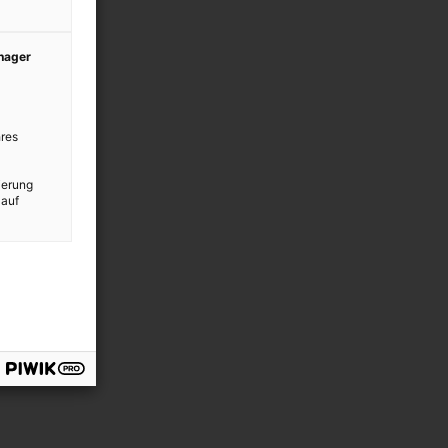
anager
res
ierung
 auf