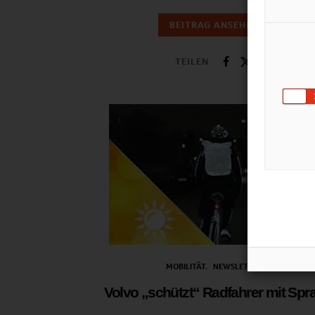
BEITRAG ANSEHEN
TEILEN
MOBILITÄT
NEWSLETTER
Volvo „schützt“ Radfahrer mit Spr