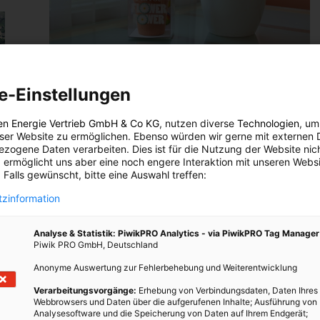
GARTEN
NEWSLETTER
e-Einstellungen
Green Gadget: Flower Power
26. MAI 2015
VON
ENERGIELEBEN REDAKTION
en Energie Vertrieb GmbH & Co KG
, nutzen diverse
Technologien
, um
eser Website zu ermöglichen. Ebenso würden wir gerne mit externen 
Dieses Gadget fühlt, was Pflanzen brauchen.
zogene Daten verarbeiten. Dies ist für die Nutzung der Website nic
 ermöglicht uns aber eine noch engere Interaktion mit unseren Websi
 Falls gewünscht, bitte eine Auswahl treffen:
BEITRAG ANSEHEN
zinformation
werk
TEILEN
Analyse & Statistik: PiwikPRO Analytics - via PiwikPRO Tag Manager
Piwik PRO GmbH, Deutschland
Anonyme Auswertung zur Fehlerbehebung und Weiterentwicklung
twerk.
en
Verarbeitungsvorgänge:
Erhebung von Verbindungsdaten, Daten Ihres
Webbrowsers und Daten über die aufgerufenen Inhalte; Ausführung von
Analysesoftware und die Speicherung von Daten auf Ihrem Endgerät;