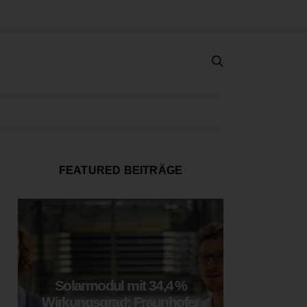
FEATURED BEITRÄGE
Solarmodul mit 34,4 %
LOOP
Wirkungsgrad: Fraunhofer
München