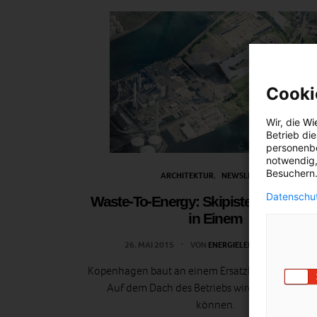
Cooki
Wir, die
Wi
Betrieb di
personenbe
notwendig,
Besuchern.
ARCHITEKTUR
NEWSLETTER
Datenschut
Waste-To-Energy: Skipiste und Kraft
in Einem
26. MAI 2015
VON
ENERGIELEBEN REDAKTION
Kopenhagen baut an einem Ersatzbrennstoffkraf
Auf dem Dach des Betriebs wird man Skifahr
können.