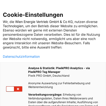
Cookie-Einstellungen
Wir, die
Wien Energie Vertrieb GmbH & Co KG
, nutzen diverse
POSTS BY TAG
Technologien
, um den Betrieb dieser Website zu ermöglichen.
Ebenso würden wir gerne mit externen Diensten
Andreas Schaffhauser
personenbezogene Daten verarbeiten. Dies ist für die Nutzung
der Website nicht notwendig, ermöglicht uns aber eine noch
engere Interaktion mit unseren Website-Besuchern. Falls
gewünscht, bitte eine Auswahl treffen:
1 BEITRAG
Datenschutzinformation
Analyse & Statistik: PiwikPRO Analytics - via
PiwikPRO Tag Manager
Piwik PRO GmbH, Deutschland
Anonyme Auswertung zur Fehlerbehebung und
Weiterentwicklung
Verarbeitungsvorgänge:
Erhebung von
Verbindungsdaten, Daten Ihres Webbrowsers und
Daten über die aufgerufenen Inhalte; Ausführung von
Analysesoftware und die Speicherung von Daten auf