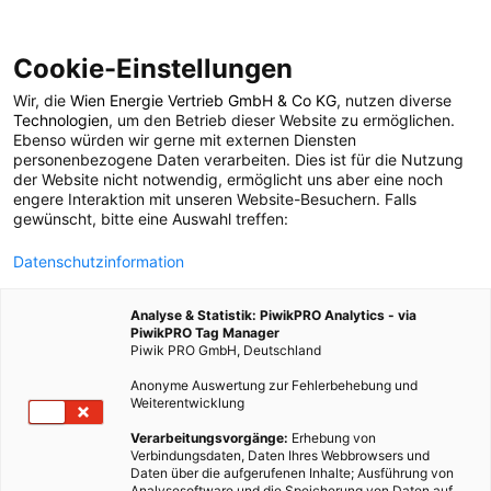
Cookie-Einstellungen
Wir, die
Wien Energie Vertrieb GmbH & Co KG
, nutzen diverse
POSTS BY TAG
Technologien
, um den Betrieb dieser Website zu ermöglichen.
Ebenso würden wir gerne mit externen Diensten
Ansprechpartner
personenbezogene Daten verarbeiten. Dies ist für die Nutzung
der Website nicht notwendig, ermöglicht uns aber eine noch
engere Interaktion mit unseren Website-Besuchern. Falls
gewünscht, bitte eine Auswahl treffen:
1 BEITRAG
Datenschutzinformation
Analyse & Statistik: PiwikPRO Analytics - via
PiwikPRO Tag Manager
Piwik PRO GmbH, Deutschland
Anonyme Auswertung zur Fehlerbehebung und
Weiterentwicklung
Verarbeitungsvorgänge:
Erhebung von
Verbindungsdaten, Daten Ihres Webbrowsers und
Daten über die aufgerufenen Inhalte; Ausführung von
Analysesoftware und die Speicherung von Daten auf