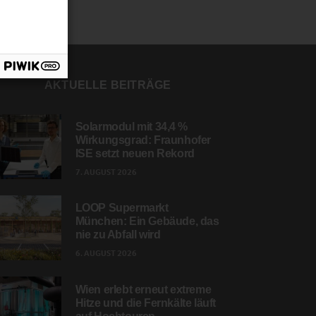
AKTUELLE BEITRÄGE
Solarmodul mit 34,4 %
Wirkungsgrad: Fraunhofer
ISE setzt neuen Rekord
7. AUGUST 2026
LOOP Supermarkt
München: Ein Gebäude, das
nie zu Abfall wird
6. AUGUST 2026
Wien erlebt erneut extreme
Hitze und die Fernkälte läuft