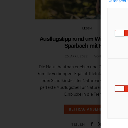
Datenschut
LEBEN
Ausflugstipp rund um Wien: Naturp
Sparbach mit Kids
25. APRIL 2022
VON
ANJA
Die Natur hautnah erleben und Zeit mit der ga
Familie verbringen. Egal ob Kleinkind, Kinderga
oder Schulkinder, der Naturpark Sparbach ist 
perfekte Ausflugsziel für Naturentdeckungen 
Einblicke in die Tierwelt.
BEITRAG ANSEHEN
TEILEN