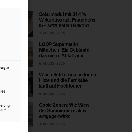
Solarmodul mit 34,4 %
Wirkungsgrad: Fraunhofer
1
ISE setzt neuen Rekord
7. AUGUST 2026
LOOP Supermarkt
München: Ein Gebäude,
2
das nie zu Abfall wird
6. AUGUST 2026
anager
Wien erlebt erneut extreme
Hitze und die Fernkälte
3
läuft auf Hochtouren
res
5. AUGUST 2026
Coole Zonen: Wie Wien
ierung
 auf
der Sommerhitze aktiv
4
entgegenwirkt
3. AUGUST 2026