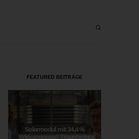
FEATURED BEITRÄGE
Solarmodul mit 34,4 %
LOOP
Wirkungsgrad: Fraunhofer
München