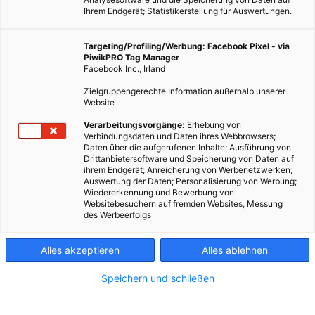
Ihrem Endgerät; Statistikerstellung für Auswertungen.
Targeting/Profiling/Werbung: Facebook Pixel - via
PiwikPRO Tag Manager
Facebook Inc., Irland
Zielgruppengerechte Information außerhalb unserer
Website
LEBEN
Verarbeitungsvorgänge:
Erhebung von
Verbindungsdaten und Daten ihres Webbrowsers;
Die besten Sommerbäder in Wien
Daten über die aufgerufenen Inhalte; Ausführung von
Drittanbietersoftware und Speicherung von Daten auf
12. JULI 2013
VON
ENERGIELEBEN REDAKTION
ihrem Endgerät; Anreicherung von Werbenetzwerken;
Auswertung der Daten; Personalisierung von Werbung;
Sommer – Sonne – Schwimmen. Das gehört einfach
Wiedererkennung und Bewerbung von
zusammen. Auch in Wien! Darum haben wir auf Facebook nach
Websitebesuchern auf fremden Websites, Messung
des Werbeerfolgs
den Lieblings-Bädern der Energieleben-Community gefragt.
Und hier ist das Ergebnis.
Alles akzeptieren
Alles ablehnen
BEITRAG ANSEHEN
Speichern und schließen
TEILEN